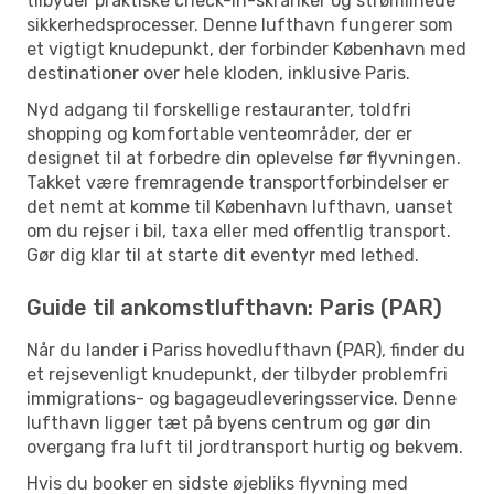
tilbyder praktiske check-in-skranker og strømlinede
sikkerhedsprocesser. Denne lufthavn fungerer som
et vigtigt knudepunkt, der forbinder København med
destinationer over hele kloden, inklusive Paris.
Nyd adgang til forskellige restauranter, toldfri
shopping og komfortable venteområder, der er
designet til at forbedre din oplevelse før flyvningen.
Takket være fremragende transportforbindelser er
det nemt at komme til København lufthavn, uanset
om du rejser i bil, taxa eller med offentlig transport.
Gør dig klar til at starte dit eventyr med lethed.
Guide til ankomstlufthavn: Paris (PAR)
Når du lander i Pariss hovedlufthavn (PAR), finder du
et rejsevenligt knudepunkt, der tilbyder problemfri
immigrations- og bagageudleveringsservice. Denne
lufthavn ligger tæt på byens centrum og gør din
overgang fra luft til jordtransport hurtig og bekvem.
Hvis du booker en sidste øjebliks flyvning med