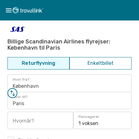
Billige Scandinavian Airlines flyrejser:
København til Paris
Returflyvning
Enkeltbillet
Hvor fra?
København
Hvor til?
Paris
Passagerer
Hvornår?
1 voksen