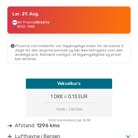
Søn. 11. Okt.
Lør. 29. Aug.
- Ons. 14. Okt.
Norwegian Air Shuttle
Air France
Direkte
Direkte
BGO
BGO
- PAR
- PAR
Klm Royal Dutch Airlines
1 Mellemlanding
PAR
- BGO
Priserne vist nedenfor var tilgængelige inden for de sidste 3
dage for den angivne periode og bør ikke betragtes som den
endelige pris. Bemærk venligst, at tilgængelighed og priser
kan ændres.
Vekselkurs
1 DKK = 0.13 EUR
1 EUR = 7.53 DKK
Sidst kontrolleret Lør. 8.08
Afstand:
1296 kms
Lufthavne i Bergen