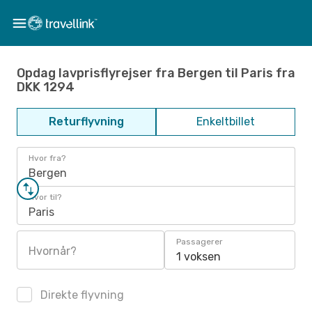
Opdag lavprisflyrejser fra Bergen til Paris fra
DKK 1294
Returflyvning
Enkeltbillet
Hvor fra?
Bergen
Hvor til?
Paris
Passagerer
Hvornår?
1 voksen
Direkte flyvning