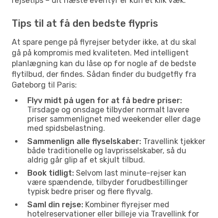
rejsetips – dit næste eventyr er kun et klik væk.
Tips til at få den bedste flypris
At spare penge på flyrejser betyder ikke, at du skal
gå på kompromis med kvaliteten. Med intelligent
planlægning kan du låse op for nogle af de bedste
flytilbud, der findes. Sådan finder du budgetfly fra
Gøteborg til Paris:
Flyv midt på ugen for at få bedre priser:
Tirsdage og onsdage tilbyder normalt lavere
priser sammenlignet med weekender eller dage
med spidsbelastning.
Sammenlign alle flyselskaber:
Travellink tjekker
både traditionelle og lavprisselskaber, så du
aldrig går glip af et skjult tilbud.
Book tidligt:
Selvom last minute-rejser kan
være spændende, tilbyder forudbestillinger
typisk bedre priser og flere flyvalg.
Saml din rejse:
Kombiner flyrejser med
hotelreservationer eller billeje via Travellink for