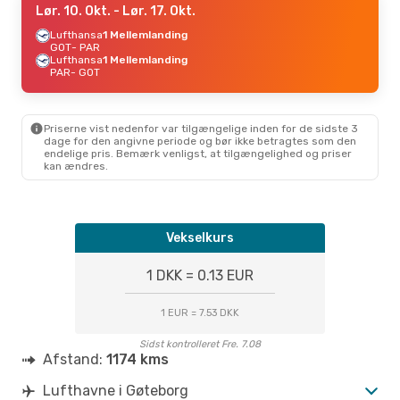
Lør. 10. Okt.
- Lør. 17. Okt.
Lufthansa
1 Mellemlanding
GOT
- PAR
Lufthansa
1 Mellemlanding
PAR
- GOT
Priserne vist nedenfor var tilgængelige inden for de sidste 3
dage for den angivne periode og bør ikke betragtes som den
endelige pris. Bemærk venligst, at tilgængelighed og priser
kan ændres.
Vekselkurs
1 DKK = 0.13 EUR
1 EUR = 7.53 DKK
Sidst kontrolleret Fre. 7.08
Afstand:
1174 kms
Lufthavne i Gøteborg