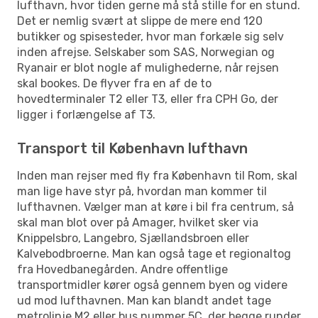
lufthavn, hvor tiden gerne må stå stille for en stund.
Det er nemlig svært at slippe de mere end 120
butikker og spisesteder, hvor man forkæle sig selv
inden afrejse. Selskaber som SAS, Norwegian og
Ryanair er blot nogle af mulighederne, når rejsen
skal bookes. De flyver fra en af de to
hovedterminaler T2 eller T3, eller fra CPH Go, der
ligger i forlængelse af T3.
Transport til København lufthavn
Inden man rejser med fly fra København til Rom, skal
man lige have styr på, hvordan man kommer til
lufthavnen. Vælger man at køre i bil fra centrum, så
skal man blot over på Amager, hvilket sker via
Knippelsbro, Langebro, Sjællandsbroen eller
Kalvebodbroerne. Man kan også tage et regionaltog
fra Hovedbanegården. Andre offentlige
transportmidler kører også gennem byen og videre
ud mod lufthavnen. Man kan blandt andet tage
metrolinje M2 eller bus nummer 5C, der begge runder