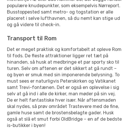
populære knudepunkter, som eksempelvis Nørreport.
Busstoppested samt metro- og togstation er alle
placeret i selve lufthavnen, så du nemt kan stige ud
og gå videre til check-in.
Transport til Rom
Det er meget praktisk og komfortabelt at opleve Rom
til fods. De fleste attraktioner ligger ret tæt på
hinanden, så husk at medbringe et par sporty sko til
turen. Selv om aftenen er det sikkert at gå rundt –
og byen er smuk med sin imponerende belysning. To
must sees er naturligvis Peterskirken og Vatikanet
samt Trevi-fontænen. Det er også en oplevelse i sig
selv at gå ind i alle de kirker, man møder på sin vej.
De er helt fantastiske hver især. Når aftensmaden
skal nydes, så prøv området Trastevere med de fine,
gamle huse samt de brostensbelagte gader. Husk
også at slå et smut forbi OldBridge – en af de bedste
is-butikker i byen!