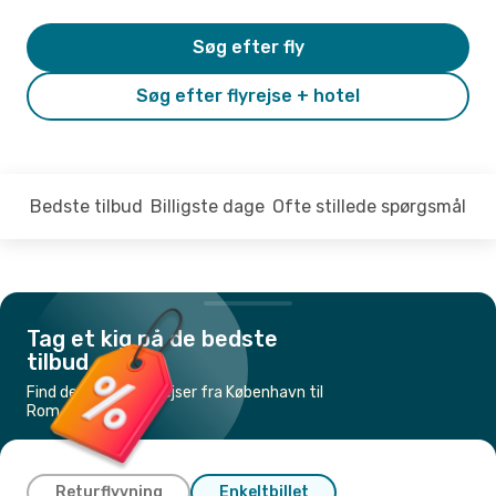
Søg efter fly
Søg efter flyrejse + hotel
Bedste tilbud
Billigste dage
Ofte stillede spørgsmål
Tag et kig på de bedste
tilbud
Find de billigste flyrejser fra København til
Rom
Returflyvning
Enkeltbillet