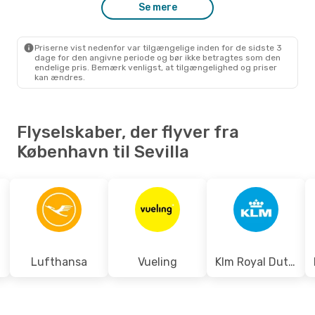
Se mere
Ons. 16. Sep.
- Tir. 22. Sep.
Klm Royal Dutch Airlines
1 Mellemlanding
Priserne vist nedenfor var tilgængelige inden for de sidste 3
CPH
- SVQ
dage for den angivne periode og bør ikke betragtes som den
Vueling
1 Mellemlanding
endelige pris. Bemærk venligst, at tilgængelighed og priser
SVQ
- CPH
kan ændres.
Flyselskaber, der flyver fra
København til Sevilla
Lufthansa
Vueling
Klm Royal Dutch Airlines