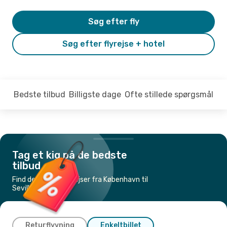
Søg efter fly
Søg efter flyrejse + hotel
Bedste tilbud
Billigste dage
Ofte stillede spørgsmål
Tag et kig på de bedste
tilbud
Find de billigste flyrejser fra København til
Sevilla
Returflyvning
Enkeltbillet