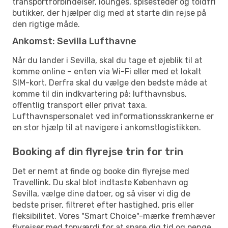
transportforbindelser, lounges, spisesteder og toldfri
butikker, der hjælper dig med at starte din rejse på
den rigtige måde.
Ankomst: Sevilla Lufthavne
Når du lander i Sevilla, skal du tage et øjeblik til at
komme online – enten via Wi-Fi eller med et lokalt
SIM-kort. Derfra skal du vælge den bedste måde at
komme til din indkvartering på: lufthavnsbus,
offentlig transport eller privat taxa.
Lufthavnspersonalet ved informationsskrankerne er
en stor hjælp til at navigere i ankomstlogistikken.
Booking af din flyrejse trin for trin
Det er nemt at finde og booke din flyrejse med
Travellink. Du skal blot indtaste København og
Sevilla, vælge dine datoer, og så viser vi dig de
bedste priser, filtreret efter hastighed, pris eller
fleksibilitet. Vores "Smart Choice"-mærke fremhæver
flyrejser med topværdi for at spare dig tid og penge.