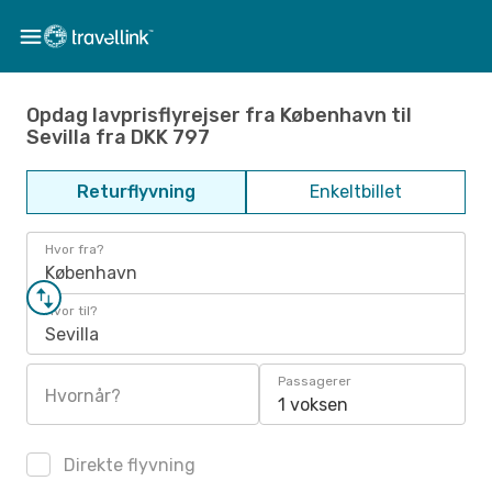
Opdag lavprisflyrejser fra København til
Sevilla fra DKK 797
Returflyvning
Enkeltbillet
Hvor fra?
København
Hvor til?
Sevilla
Passagerer
Hvornår?
1 voksen
Direkte flyvning