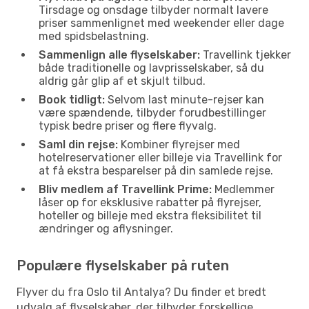
Tirsdage og onsdage tilbyder normalt lavere
priser sammenlignet med weekender eller dage
med spidsbelastning.
Sammenlign alle flyselskaber:
Travellink tjekker
både traditionelle og lavprisselskaber, så du
aldrig går glip af et skjult tilbud.
Book tidligt:
Selvom last minute-rejser kan
være spændende, tilbyder forudbestillinger
typisk bedre priser og flere flyvalg.
Saml din rejse:
Kombiner flyrejser med
hotelreservationer eller billeje via Travellink for
at få ekstra besparelser på din samlede rejse.
Bliv medlem af Travellink Prime:
Medlemmer
låser op for eksklusive rabatter på flyrejser,
hoteller og billeje med ekstra fleksibilitet til
ændringer og aflysninger.
Populære flyselskaber på ruten
Flyver du fra Oslo til Antalya? Du finder et bredt
udvalg af flyselskaber, der tilbyder forskellige