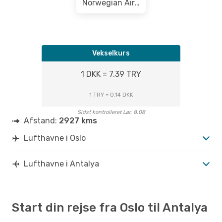
Norwegian Air Shuttle
Ons. 21. Okt.
- Tor. 22. Okt.
Norwegian Air Shuttle
Direkte
OSL
- AYT
Sun Express
1 Mellemlanding
AYT
- OSL
Vekselkurs
1 DKK = 7.39 TRY
1 TRY = 0.14 DKK
Sidst kontrolleret Lør. 8.08
Afstand:
2927 kms
Lufthavne i Oslo
Lufthavne i Antalya
Start din rejse fra Oslo til Antalya