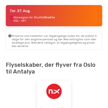
Tor. 10. Sep.
Tor. 27. Aug.
- Ons. 16. Sep.
Norwegian Air Shuttle
Norwegian Air Shuttle
Direkte
Direkte
OSL
- AYT
OSL
- AYT
Norwegian Air Shuttle
Direkte
AYT
- OSL
Priserne vist nedenfor var tilgængelige inden for de sidste 3
dage for den angivne periode og bør ikke betragtes som den
endelige pris. Bemærk venligst, at tilgængelighed og priser
Tor. 27. Aug.
- Tor. 3. Sep.
kan ændres.
Norwegian Air Shuttle
Direkte
OSL
- AYT
Norwegian Air Shuttle
Flyselskaber, der flyver fra Oslo
Direkte
AYT
- OSL
til Antalya
Søn. 18. Okt.
- Tor. 22. Okt.
Norwegian Air Shuttle
Direkte
OSL
- AYT
Sun Express
1 Mellemlanding
AYT
- OSL