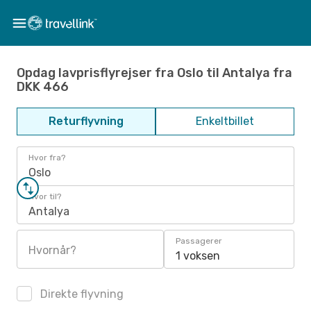
Opdag lavprisflyrejser fra Oslo til Antalya fra
DKK 466
Returflyvning
Enkeltbillet
Hvor fra?
Oslo
Hvor til?
Antalya
Passagerer
Hvornår?
1 voksen
Direkte flyvning