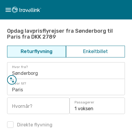
Opdag lavprisflyrejser fra Sønderborg til
Paris fra DKK 2789
Returflyvning
Enkeltbillet
Hvor fra?
Sønderborg
Hvor til?
Paris
Passagerer
Hvornår?
1 voksen
Direkte flyvning