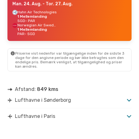
Man. 24. Aug.
- Tor. 27. Aug.
Hahn Air Technologies
1 Mellemlanding
SGD
- PAR
Norwegian Air Sweden
1 Mellemlanding
PAR
- SGD
Priserne vist nedenfor var tilgængelige inden for de sidste 3
dage for den angivne periode og bør ikke betragtes som den
endelige pris. Bemærk venligst, at tilgængelighed og priser
kan ændres.
Afstand:
849 kms
Lufthavne i Sønderborg
Lufthavne i Paris