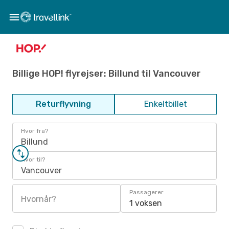
Billige HOP! flyrejser: Billund til Vancouver
Returflyvning
Enkeltbillet
Hvor fra?
Billund
Hvor til?
Vancouver
Passagerer
Hvornår?
1 voksen