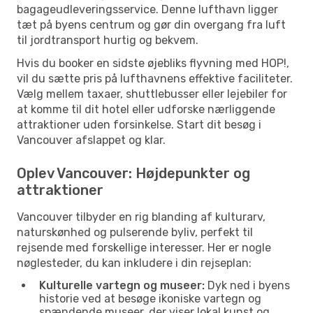
bagageudleveringsservice. Denne lufthavn ligger
tæt på byens centrum og gør din overgang fra luft
til jordtransport hurtig og bekvem.
Hvis du booker en sidste øjebliks flyvning med HOP!,
vil du sætte pris på lufthavnens effektive faciliteter.
Vælg mellem taxaer, shuttlebusser eller lejebiler for
at komme til dit hotel eller udforske nærliggende
attraktioner uden forsinkelse. Start dit besøg i
Vancouver afslappet og klar.
Oplev Vancouver: Højdepunkter og
attraktioner
Vancouver tilbyder en rig blanding af kulturarv,
naturskønhed og pulserende byliv, perfekt til
rejsende med forskellige interesser. Her er nogle
nøglesteder, du kan inkludere i din rejseplan:
Kulturelle vartegn og museer:
Dyk ned i byens
historie ved at besøge ikoniske vartegn og
spændende museer, der viser lokal kunst og