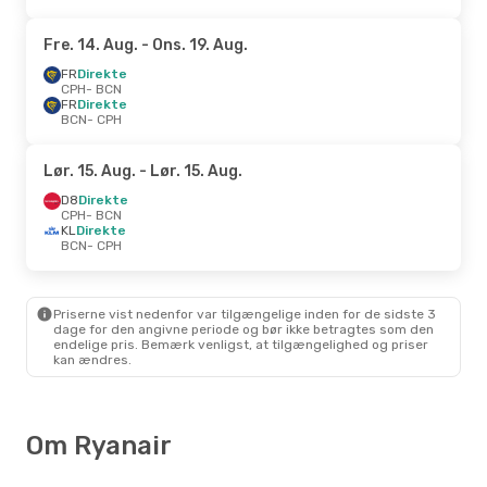
Fre. 14. Aug.
- Ons. 19. Aug.
FR
Direkte
CPH
- BCN
FR
Direkte
BCN
- CPH
Lør. 15. Aug.
- Lør. 15. Aug.
D8
Direkte
CPH
- BCN
KL
Direkte
BCN
- CPH
Priserne vist nedenfor var tilgængelige inden for de sidste 3
dage for den angivne periode og bør ikke betragtes som den
endelige pris. Bemærk venligst, at tilgængelighed og priser
kan ændres.
Om Ryanair