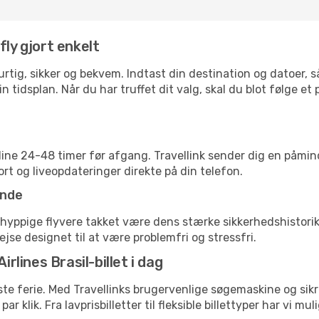
fly gjort enkelt
 hurtig, sikker og bekvem. Indtast din destination og datoer,
n tidsplan. Når du har truffet dit valg, skal du blot følge et
nline 24-48 timer før afgang. Travellink sender dig en påmin
rt og liveopdateringer direkte på din telefon.
ende
dt hyppige flyvere takket være dens stærke sikkerhedshistor
jse designet til at være problemfri og stressfri.
irlines Brasil-billet i dag
æste ferie. Med Travellinks brugervenlige søgemaskine og sik
ar klik. Fra lavprisbilletter til fleksible billettyper har vi m