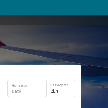
Passagerer
Hjemrejse
Dato
1