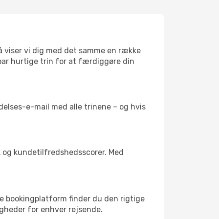
 så viser vi dig med det samme en række
 par hurtige trin for at færdiggøre din
delses-e-mail med alle trinene – og hvis
ik og kundetilfredshedsscorer. Med
re bookingplatform finder du den rigtige
uligheder for enhver rejsende.