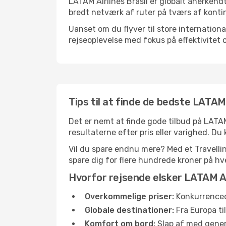
LATAM Airlines Brasil er globalt anerkendt
bredt netværk af ruter på tværs af kontin
Uanset om du flyver til store internation
rejseoplevelse med fokus på effektivitet 
Tips til at finde de bedste LATAM 
Det er nemt at finde gode tilbud på LATAM
resultaterne efter pris eller varighed. Du k
Vil du spare endnu mere? Med et Travellink
spare dig for flere hundrede kroner på hve
Hvorfor rejsende elsker LATAM Ai
Overkommelige priser:
Konkurrenced
Globale destinationer:
Fra Europa ti
Komfort om bord:
Slap af med gener