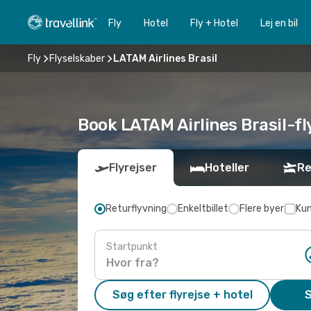
Fly
Hotel
Fly + Hotel
Lej en bil
Fly
Flyselskaber
LATAM Airlines Brasil
Book LATAM Airlines Brasil-fly
Flyrejser
Hoteller
Re
Returflyvning
Enkeltbillet
Flere byer
Kun
Startpunkt
Søg efter flyrejse + hotel
S