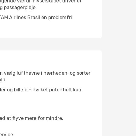
ragende værdi. Flyselskabet driver et
g passagerpleje.
AM Airlines Brasil en problemfri
er, vælg lufthavne i nærheden, og sorter
ald.
r og billeje – hvilket potentielt kan
 at flyve mere for mindre.
rvice.