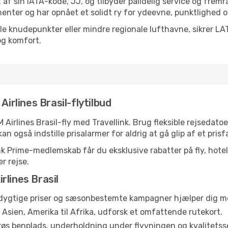
 af sin IATA-kode, JJ, og tilbyder pålidelig service og frem
enter og har opnået et solidt ry for ydeevne, punktlighed o
ale knudepunkter eller mindre regionale lufthavne, sikrer LAT
og komfort.
Airlines Brasil-flytilbud
 Airlines Brasil-fly med Travellink. Brug fleksible rejsedato
an også indstille prisalarmer for aldrig at gå glip af et prisf
 Prime-medlemskab får du eksklusive rabatter på fly, hotelle
r rejse.
rlines Brasil
ygtige priser og sæsonbestemte kampagner hjælper dig med
l Asien, Amerika til Afrika, udforsk et omfattende rutekort.
øs benplads, underholdning under flyvningen og kvalitetsse