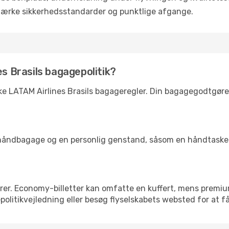
tærke sikkerhedsstandarder og punktlige afgange.
es Brasils bagagepolitik?
kke LATAM Airlines Brasils bagageregler. Din bagagegodtgøre
ke håndbagage og en personlig genstand, såsom en håndtaske 
rer. Economy-billetter kan omfatte en kuffert, mens premi
olitikvejledning eller besøg flyselskabets websted for at få