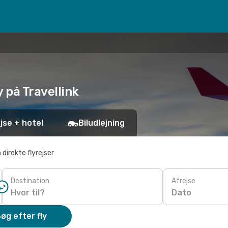
 på Travellink
jse + hotel
Biludlejning
 direkte flyrejser
Destination
Afrejse
Dato
øg efter fly