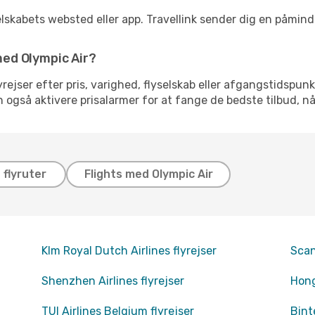
elskabets websted eller app. Travellink sender dig en påminde
 med Olympic Air?
flyrejser efter pris, varighed, flyselskab eller afgangstidspun
an også aktivere prisalarmer for at fange de bedste tilbud, nå
flyruter
Flights med Olympic Air
Klm Royal Dutch Airlines flyrejser
Scan
Shenzhen Airlines flyrejser
Hong
TUI Airlines Belgium flyrejser
Bint