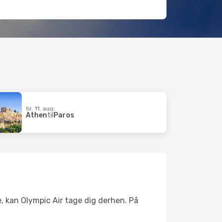
tir. 11. aug.
Athen
til
Paros
se, kan Olympic Air tage dig derhen. På