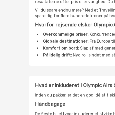
resultaterne efter pris eller varighed. Du k
Vil du spare endnu mere? Med et Travellink
spare dig for flere hundrede kroner på hve
Hvorfor rejsende elsker Olympic 
Overkommelige priser:
Konkurrenced
Globale destinationer:
Fra Europa ti
Komfort om bord:
Slap af med gener
Pålidelig drift:
Nyd ro i sindet med s
Hvad er inkluderet i Olympic Airs
Inden du pakker, er det en god idé at tje
Håndbagage
De fleste billettyper inkluderer et styk