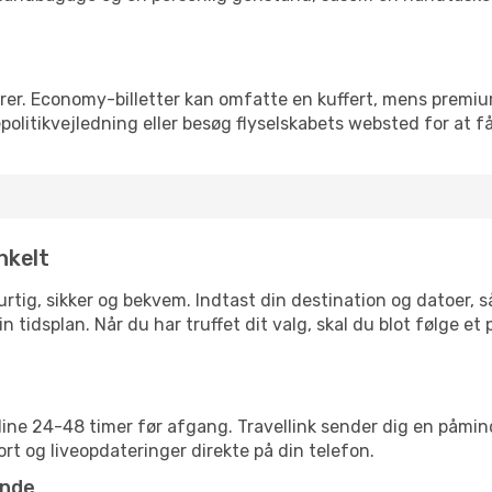
rer. Economy-billetter kan omfatte en kuffert, mens premi
olitikvejledning eller besøg flyselskabets websted for at få
nkelt
 hurtig, sikker og bekvem. Indtast din destination og datoer,
n tidsplan. Når du har truffet dit valg, skal du blot følge et
nline 24-48 timer før afgang. Travellink sender dig en påmin
rt og liveopdateringer direkte på din telefon.
ende