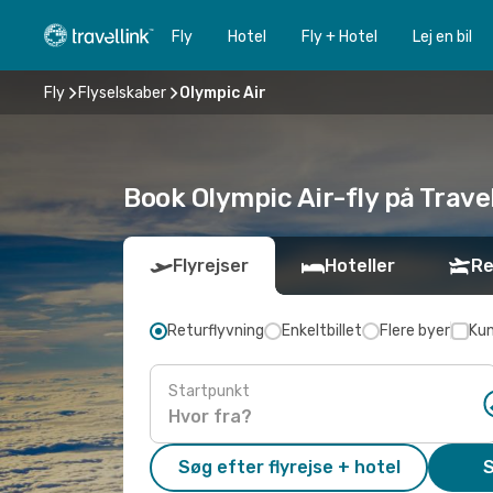
Fly
Hotel
Fly + Hotel
Lej en bil
Fly
Flyselskaber
Olympic Air
Book Olympic Air-fly på Travel
Flyrejser
Hoteller
Re
Returflyvning
Enkeltbillet
Flere byer
Kun
Startpunkt
Søg efter flyrejse + hotel
S