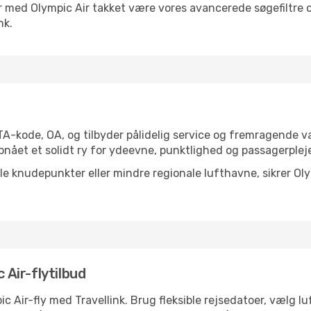
er med Olympic Air takket være vores avancerede søgefiltre og p
nk.
ATA-kode, OA, og tilbyder pålidelig service og fremragende v
pnået et solidt ry for ydeevne, punktlighed og passagerplej
ale knudepunkter eller mindre regionale lufthavne, sikrer Ol
 Air-flytilbud
ic Air-fly med Travellink. Brug fleksible rejsedatoer, vælg 