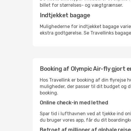
billet for størrelses- og vægtgrænser.
Indtjekket bagage
Mulighederne for indtjekket bagage varie
ekstra godtgørelse. Se Travellinks bagagep
Booking af Olympic Air-fly gjort e
Hos Travellink er booking af din flyrejse
muligheder, der passer til dit budget og di
booking.
Online check-in med lethed
Spar tid i lufthavnen ved at tjekke ind o
du bruger vores app, får du dit boardingko
Betroet af millioner af globale rejs