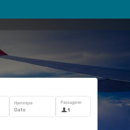
Passagerer
Hjemrejse
Dato
1