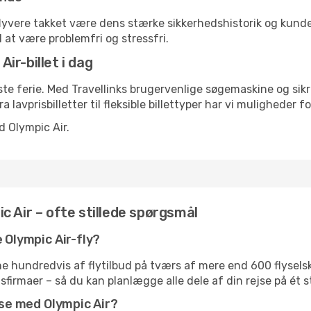
 flyvere takket være dens stærke sikkerhedshistorik og kund
l at være problemfri og stressfri.
Air-billet i dag
æste ferie. Med Travellinks brugervenlige søgemaskine og sik
ra lavprisbilletter til fleksible billettyper har vi muligheder 
d Olympic Air.
c Air – ofte stillede spørgsmål
e Olympic Air-fly?
 hundredvis af flytilbud på tværs af mere end 600 flyselska
gsfirmaer – så du kan planlægge alle dele af din rejse på ét s
ejse med Olympic Air?