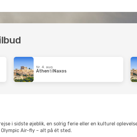
ilbud
tir. 4. aug.
Athen
til
Naxos
e i sidste øjeblik, en solrig ferie eller en kulturel oplevel
Olympic Air-fly – alt på ét sted.