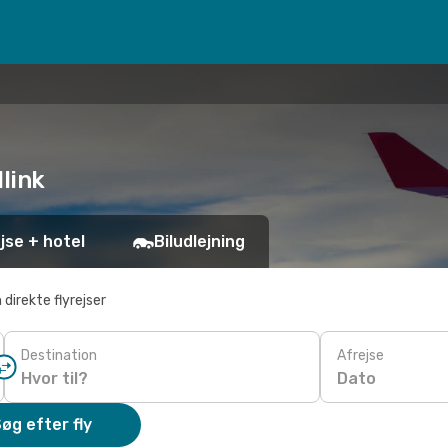
link
jse + hotel
Biludlejning
 direkte flyrejser
Destination
Afrejse
Dato
øg efter fly