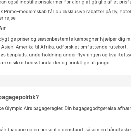
an også indstille prisalarmer for aldrig at gå glip af et prisf
 Prime-medlemskab får du eksklusive rabatter på fly, hotelle
r rejse.
Air
ygtige priser og sæsonbestemte kampagner hjælper dig med
l Asien, Amerika til Afrika, udforsk et omfattende rutekort.
øs benplads, underholdning under flyvningen og kvalitetsse
tærke sikkerhedsstandarder og punktlige afgange.
 bagagepolitik?
kke Olympic Airs bagageregler. Din bagagegodtgørelse afhæng
ke håndbagage og en personlig genstand, såsom en håndtaske 