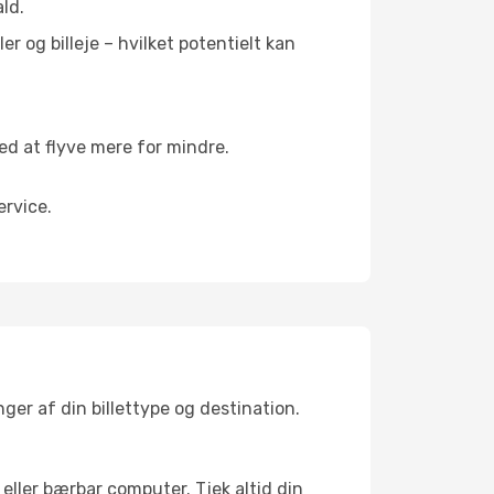
ald.
r og billeje – hvilket potentielt kan
 at flyve mere for mindre.
rvice.
er af din billettype og destination.
eller bærbar computer. Tjek altid din