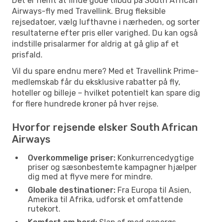
Det er nemt at finde gode tilbud på South African
Airways-fly med Travellink. Brug fleksible
rejsedatoer, vælg lufthavne i nærheden, og sorter
resultaterne efter pris eller varighed. Du kan også
indstille prisalarmer for aldrig at gå glip af et
prisfald.
Vil du spare endnu mere? Med et Travellink Prime-
medlemskab får du eksklusive rabatter på fly,
hoteller og billeje – hvilket potentielt kan spare dig
for flere hundrede kroner på hver rejse.
Hvorfor rejsende elsker South African
Airways
Overkommelige priser:
Konkurrencedygtige
priser og sæsonbestemte kampagner hjælper
dig med at flyve mere for mindre.
Globale destinationer:
Fra Europa til Asien,
Amerika til Afrika, udforsk et omfattende
rutekort.