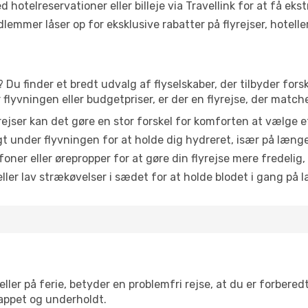
 hotelreservationer eller billeje via Travellink for at få eks
emmer låser op for eksklusive rabatter på flyrejser, hoteller o
? Du finder et bredt udvalg af flyselskaber, der tilbyder for
lyvningen eller budgetpriser, er der en flyrejse, der match
ejser kan det gøre en stor forskel for komforten at vælge 
 under flyvningen for at holde dig hydreret, især på læng
ner eller ørepropper for at gøre din flyrejse mere fredelig,
ler lav strækøvelser i sædet for at holde blodet i gang på l
ler på ferie, betyder en problemfri rejse, at du er forbered
slappet og underholdt.