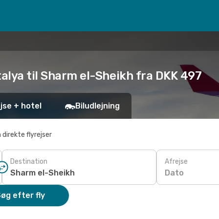
talya til Sharm el-Sheikh fra DKK 497
jse + hotel
Biludlejning
 direkte flyrejser
Destination
Afrejse
Dato
øg efter fly