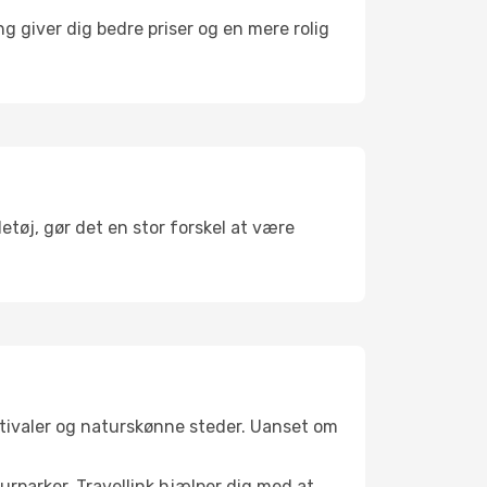
g giver dig bedre priser og en mere rolig
etøj, gør det en stor forskel at være
stivaler og naturskønne steder. Uanset om
turparker. Travellink hjælper dig med at