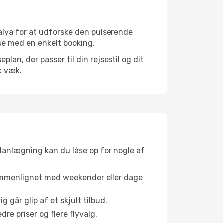
alya for at udforske den pulserende
jse med en enkelt booking.
an, der passer til din rejsestil og dit
k væk.
planlægning kan du låse op for nogle af
sammenlignet med weekender eller dage
g går glip af et skjult tilbud.
e priser og flere flyvalg.