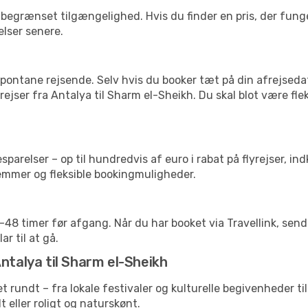
begrænset tilgængelighed. Hvis du finder en pris, der funger
elser senere.
pontane rejsende. Selv hvis du booker tæt på din afrejseda
ejser fra Antalya til Sharm el-Sheikh. Du skal blot være fle
arelser – op til hundredvis af euro i rabat på flyrejser, ind
lemmer og fleksible bookingmuligheder.
24-48 timer før afgang. Når du har booket via Travellink, se
ar til at gå.
ntalya til Sharm el-Sheikh
et rundt – fra lokale festivaler og kulturelle begivenheder t
lt eller roligt og naturskønt.