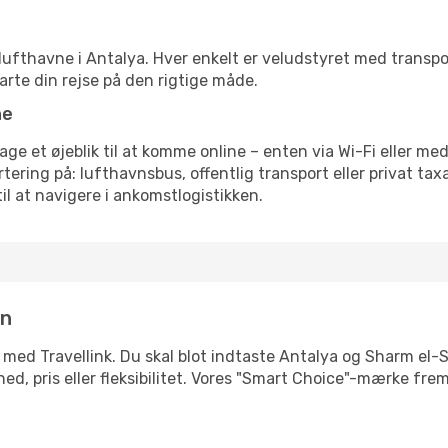
rre lufthavne i Antalya. Hver enkelt er veludstyret med transp
tarte din rejse på den rigtige måde.
ne
age et øjeblik til at komme online – enten via Wi-Fi eller med
ering på: lufthavnsbus, offentlig transport eller privat ta
il at navigere i ankomstlogistikken.
in
 med Travellink. Du skal blot indtaste Antalya og Sharm el-S
ighed, pris eller fleksibilitet. Vores "Smart Choice"-mærke f