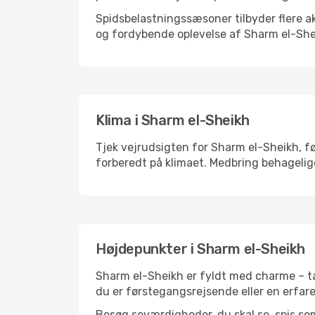
Spidsbelastningssæsoner tilbyder flere ak
og fordybende oplevelse af Sharm el-She
Klima i Sharm el-Sheikh
Tjek vejrudsigten for Sharm el-Sheikh, før
forberedt på klimaet. Medbring behagelige
Højdepunkter i Sharm el-Sheikh
Sharm el-Sheikh er fyldt med charme – tæ
du er førstegangsrejsende eller en erfare
Besøg seværdigheder, du skal se, spis som 