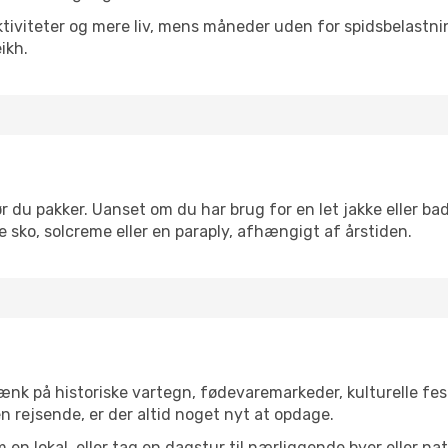
tiviteter og mere liv, mens måneder uden for spidsbelastnin
ikh.
 du pakker. Uanset om du har brug for en let jakke eller bad
 sko, solcreme eller en paraply, afhængigt af årstiden.
nk på historiske vartegn, fødevaremarkeder, kulturelle fe
n rejsende, er der altid noget nyt at opdage.
en lokal, eller tag en dagstur til nærliggende byer eller na