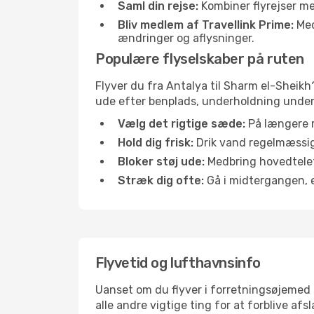
Saml din rejse:
Kombiner flyrejser med
Bliv medlem af Travellink Prime:
Medl
ændringer og aflysninger.
Populære flyselskaber på ruten
Flyver du fra Antalya til Sharm el-Sheikh
ude efter benplads, underholdning under f
Vælg det rigtige sæde:
På længere r
Hold dig frisk:
Drik vand regelmæssigt
Bloker støj ude:
Medbring hovedtelefo
Stræk dig ofte:
Gå i midtergangen, el
Flyvetid og lufthavnsinfo
Uanset om du flyver i forretningsøjemed el
alle andre vigtige ting for at forblive af