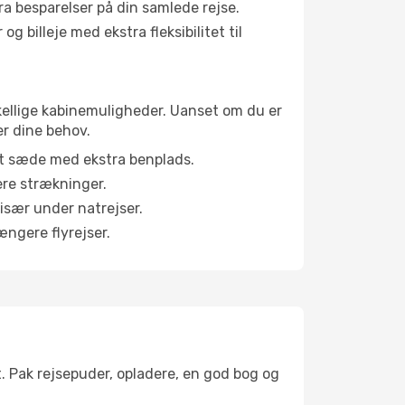
tra besparelser på din samlede rejse.
g billeje med ekstra fleksibilitet til
skellige kabinemuligheder. Uanset om du er
er dine behov.
et sæde med ekstra benplads.
ere strækninger.
 især under natrejser.
ængere flyrejser.
t. Pak rejsepuder, opladere, en god bog og