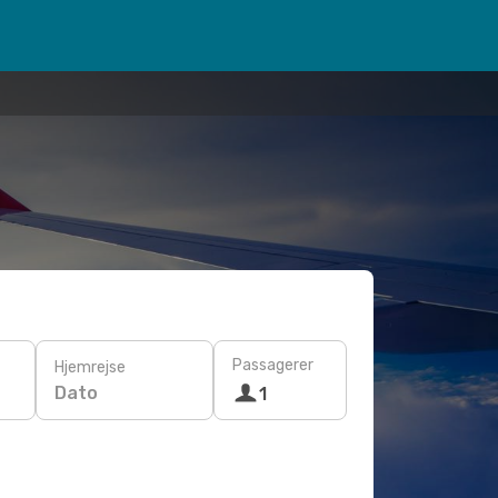
Passagerer
Hjemrejse
Dato
1