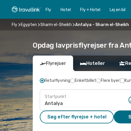
Fly
Hotel
Fly + Hotel
Lej en bil
Fly
Egypten
Sharm el-Sheikh
Antalya - Sharm el-Sheikh
Opdag lavprisflyrejser fra An
Flyrejser
Hoteller
Re
Returflyvning
Enkeltbillet
Flere byer
Kun
Startpunkt
Søg efter flyrejse + hotel
S