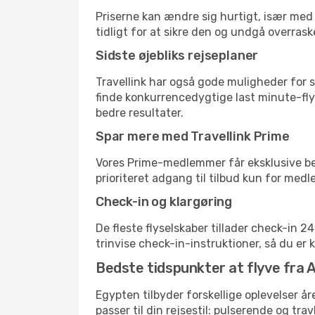
Priserne kan ændre sig hurtigt, især med 
tidligt for at sikre den og undgå overrask
Sidste øjebliks rejseplaner
Travellink har også gode muligheder for s
finde konkurrencedygtige last minute-flyr
bedre resultater.
Spar mere med Travellink Prime
Vores Prime-medlemmer får eksklusive besp
prioriteret adgang til tilbud kun for med
Check-in og klargøring
De fleste flyselskaber tillader check-in 
trinvise check-in-instruktioner, så du er kl
Bedste tidspunkter at flyve fra A
Egypten tilbyder forskellige oplevelser år
passer til din rejsestil: pulserende og trav