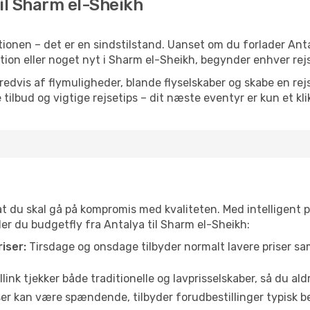
til Sharm el-Sheikh
ionen – det er en sindstilstand. Uanset om du forlader Ant
iration eller noget nyt i Sharm el-Sheikh, begynder enhver re
vis af flymuligheder, blande flyselskaber og skabe en rejsepl
tilbud og vigtige rejsetips – dit næste eventyr er kun et kli
 at du skal gå på kompromis med kvaliteten. Med intelligent 
der du budgetfly fra Antalya til Sharm el-Sheikh:
iser:
Tirsdage og onsdage tilbyder normalt lavere priser 
link tjekker både traditionelle og lavprisselskaber, så du aldri
r kan være spændende, tilbyder forudbestillinger typisk bedr