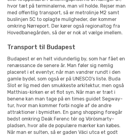
hvor tæt på terminalerne, man vil holde. Rejser man
med offentlig transport, så er metrolinje M2 samt
buslinjen 5C to oplagte muligheder, der kommer
omkring Nørreport. Der kører også regionaltog fra
Hovedbanegården, så der er nok at vælge imellem.
Transport til Budapest
Budapest er en helt vidunderlig by, som har fået en
renæssance de senere år. Man føler sig nemlig
placeret i et eventyr, når man vandrer rundt i den
gamle bydel, som også er på UNESCO's liste. Buda
Slot er lig med den smukkeste arkitektur, men også
Matthias-kirken er et flot syn. Når man er træt i
benene kan man tage på en times guidet Segway-
tur, hvor man kommer forbi nogle af de andre
attraktioner i bymidten. En gang shopping foregår
bedst omkring Deák Ferenc tér og Vörösmarty-
pladsen, hvor alle de populære mærker kan købes.
Når man er sulten, så er gaden Váci utca et godt