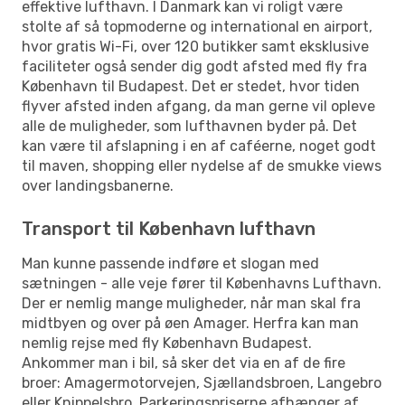
effektive lufthavn. I Danmark kan vi roligt være
stolte af så topmoderne og international en airport,
hvor gratis Wi-Fi, over 120 butikker samt eksklusive
faciliteter også sender dig godt afsted med fly fra
København til Budapest. Det er stedet, hvor tiden
flyver afsted inden afgang, da man gerne vil opleve
alle de muligheder, som lufthavnen byder på. Det
kan være til afslapning i en af caféerne, noget godt
til maven, shopping eller nydelse af de smukke views
over landingsbanerne.
Transport til København lufthavn
Man kunne passende indføre et slogan med
sætningen - alle veje fører til Københavns Lufthavn.
Der er nemlig mange muligheder, når man skal fra
midtbyen og over på øen Amager. Herfra kan man
nemlig rejse med fly København Budapest.
Ankommer man i bil, så sker det via en af de fire
broer: Amagermotorvejen, Sjællandsbroen, Langebro
eller Knippelsbro. Parkeringspriserne afhænger af,