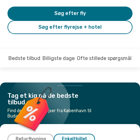
Søg efter fly
Søg efter flyrejse + hotel
Bedste tilbud
Billigste dage
Ofte stillede spørgsmål
Tag et kig på de bedste
tilbud
Find de billigste flyrejser fra København til
Budapest
Returflyvning
Enkeltbillet