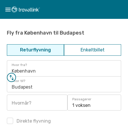
Fly fra København til Budapest
Returflyvning
Enkeltbillet
Hvor fra?
København
Hvor til?
Budapest
Passagerer
Hvornår?
1 voksen
Direkte flyvning