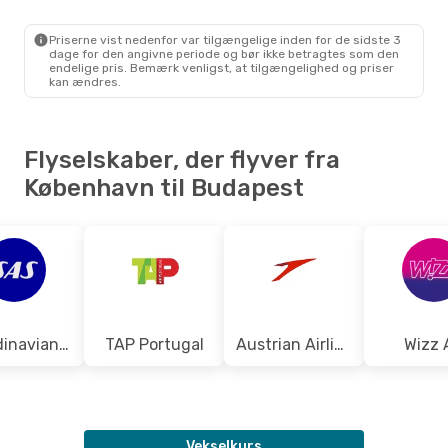
CPH
- BUD
Ryanair
Direkte
BUD
- CPH
Priserne vist nedenfor var tilgængelige inden for de sidste 3
dage for den angivne periode og bør ikke betragtes som den
endelige pris. Bemærk venligst, at tilgængelighed og priser
kan ændres.
Flyselskaber, der flyver fra
København til Budapest
Scandinavian Airlines
TAP Portugal
Austrian Airlines
Wizz 
Vekselkurs