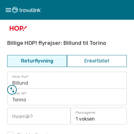
Billige HOP! flyrejser: Billund til Torino
Returflyvning
Enkeltbillet
Hvor fra?
Billund
Hvor til?
Torino
Passagerer
Hvornår?
1 voksen