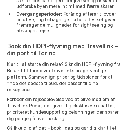
sætter pris på roligere omgivelser og ønsker at
udforske byen mere intimt med færre skarer.
Overgangsperioder:
Forår og efterår tilbyder
mildt vejr og behagelige forhold, hvilket giver
fremragende muligheder for sightseeing og
afslappet rejse.
Book din HOP!-flyvning med Travellink –
din port til Torino
Klar til at starte din rejse? Sikr din HOP!-flyvning fra
Billund til Torino via Travellinks brugervenlige
platform. Sammenlign priser og tidsplaner for at
finde det bedste tilbud, der passer til dine
rejseplaner.
Forbedr din rejseoplevelse ved at blive medlem af
Travellink Prime, der giver dig eksklusive rabatter,
prioriteret kundesupport og belønninger, der sparer
dig penge på hver booking.
Gå ikke glip af det – book i dag og gør dig klar til et