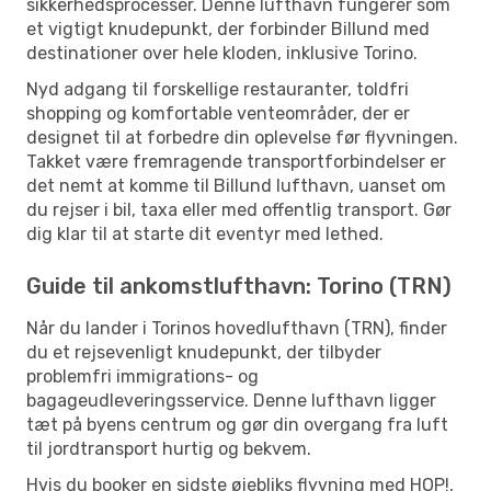
sikkerhedsprocesser. Denne lufthavn fungerer som
et vigtigt knudepunkt, der forbinder Billund med
destinationer over hele kloden, inklusive Torino.
Nyd adgang til forskellige restauranter, toldfri
shopping og komfortable venteområder, der er
designet til at forbedre din oplevelse før flyvningen.
Takket være fremragende transportforbindelser er
det nemt at komme til Billund lufthavn, uanset om
du rejser i bil, taxa eller med offentlig transport. Gør
dig klar til at starte dit eventyr med lethed.
Guide til ankomstlufthavn: Torino (TRN)
Når du lander i Torinos hovedlufthavn (TRN), finder
du et rejsevenligt knudepunkt, der tilbyder
problemfri immigrations- og
bagageudleveringsservice. Denne lufthavn ligger
tæt på byens centrum og gør din overgang fra luft
til jordtransport hurtig og bekvem.
Hvis du booker en sidste øjebliks flyvning med HOP!,