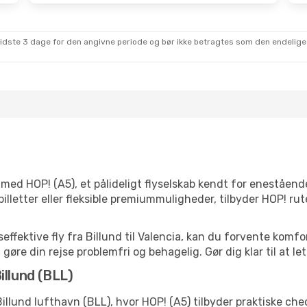
sidste 3 dage for den angivne periode og bør ikke betragtes som den endelige
ed HOP! (A5), et pålideligt flyselskab kendt for enestående
lletter eller fleksible premiummuligheder, tilbyder HOP! rut
ffektive fly fra Billund til Valencia, kan du forvente komfo
 gøre din rejse problemfri og behagelig. Gør dig klar til at l
illund (BLL)
illund lufthavn (BLL), hvor HOP! (A5) tilbyder praktiske ch