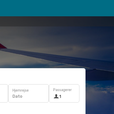
Passagerer
Hjemrejse
Dato
1