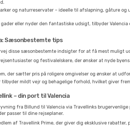
d.
rker og naturreservater – ideelle til afslapning, gåture og
der eller nyder den fantastiske udsigt, tilbyder Valencia op
ia: Sæsonbestemte tips
rvej disse sæsonbestemte indsigter for at få mest muligt ud
vejsentusiaster og festivalelskere, der ønsker at nyde byen
em, der sætter pris på roligere omgivelser og ønsker at udf
 tilbyder mildt vejr og behagelige forhold, hvilket giver f
ink – din port til Valencia
-flyvning fra Billund til Valencia via Travellinks brugervenli
der passer til dine rejseplaner.
dlem af Travellink Prime, der giver dig eksklusive rabatter,