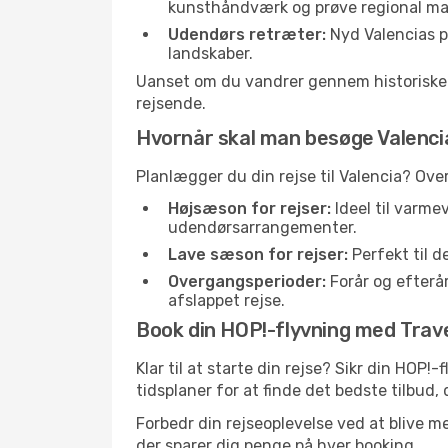
kunsthåndværk og prøve regional ma
Udendørs retræter:
Nyd Valencias pa
landskaber.
Uanset om du vandrer gennem historiske ga
rejsende.
Hvornår skal man besøge Valenc
Planlægger du din rejse til Valencia? Ove
Højsæson for rejser:
Ideel til varme
udendørsarrangementer.
Lave sæson for rejser:
Perfekt til d
Overgangsperioder:
Forår og efterår
afslappet rejse.
Book din HOP!-flyvning med Travell
Klar til at starte din rejse? Sikr din HOP!
tidsplaner for at finde det bedste tilbud, 
Forbedr din rejseoplevelse ved at blive me
der sparer dig penge på hver booking.