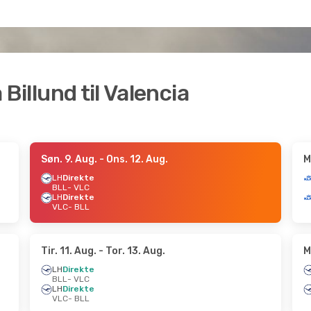
a Billund til Valencia
Søn. 9. Aug.
- Ons. 12. Aug.
M
LH
Direkte
BLL
- VLC
LH
Direkte
VLC
- BLL
Tir. 11. Aug.
- Tor. 13. Aug.
M
LH
Direkte
BLL
- VLC
LH
Direkte
VLC
- BLL