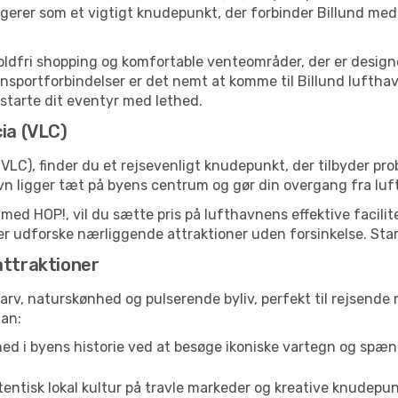
erer som et vigtigt knudepunkt, der forbinder Billund med d
toldfri shopping og komfortable venteområder, der er designet
portforbindelser er det nemt at komme til Billund lufthavn, 
t starte dit eventyr med lethed.
ia (VLC)
VLC), finder du et rejsevenligt knudepunkt, der tilbyder pr
 ligger tæt på byens centrum og gør din overgang fra luft 
 med HOP!, vil du sætte pris på lufthavnens effektive facili
eller udforske nærliggende attraktioner uden forsinkelse. Star
attraktioner
rarv, naturskønhed og pulserende byliv, perfekt til rejsende 
lan:
ed i byens historie ved at besøge ikoniske vartegn og spæn
entisk lokal kultur på travle markeder og kreative knudepun