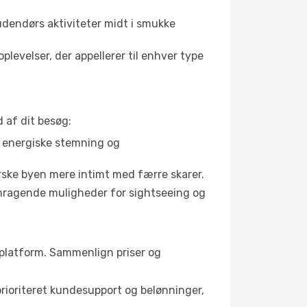
 udendørs aktiviteter midt i smukke
levelser, der appellerer til enhver type
 af dit besøg:
s energiske stemning og
orske byen mere intimt med færre skarer.
remragende muligheder for sightseeing og
ge platform. Sammenlign priser og
 prioriteret kundesupport og belønninger,