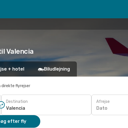
til Valencia
jse + hotel
Biludlejning
 direkte flyrejser
Destination
Afrejse
Dato
øg efter fly