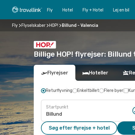
Fly
Hotel
Fly + Hotel
Lej en bil
Fly
Flyselskaber
HOP!
Billund - Valencia
Billige HOP! flyrejser: Billund 
Flyrejser
Hoteller
Re
Returflyvning
Enkeltbillet
Flere byer
Kun
Startpunkt
Søg efter flyrejse + hotel
S