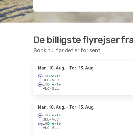
De billigste flyrejser fr
Book nu, før det er for sent
Man. 10. Aug.
- Tor. 13. Aug.
LH
Direkte
BLL
- VLC
LH
Direkte
VLC
- BLL
Man. 10. Aug.
- Tor. 13. Aug.
LH
Direkte
BLL
- VLC
LH
Direkte
VLC
- BLL