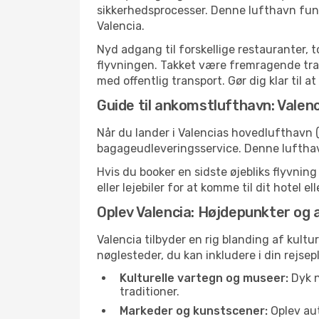
sikkerhedsprocesser. Denne lufthavn fung
Valencia.
Nyd adgang til forskellige restauranter, 
flyvningen. Takket være fremragende trans
med offentlig transport. Gør dig klar til a
Guide til ankomstlufthavn: Valenc
Når du lander i Valencias hovedlufthavn (
bagageudleveringsservice. Denne lufthavn
Hvis du booker en sidste øjebliks flyvning
eller lejebiler for at komme til dit hotel 
Oplev Valencia: Højdepunkter og 
Valencia tilbyder en rig blanding af kultu
nøglesteder, du kan inkludere i din rejsep
Kulturelle vartegn og museer:
Dyk n
traditioner.
Markeder og kunstscener:
Oplev aut