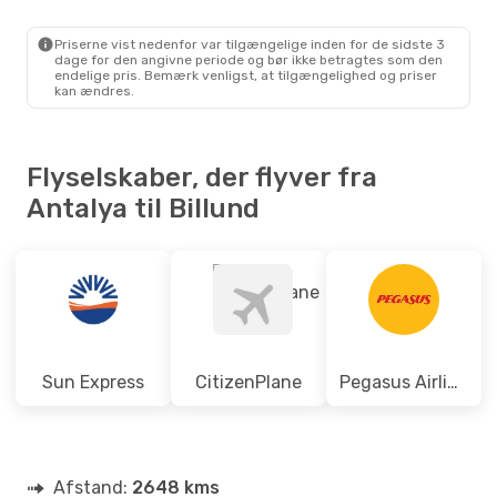
AYT
- BLL
Pegasus Airlines
Direkte
BLL
- AYT
Priserne vist nedenfor var tilgængelige inden for de sidste 3
dage for den angivne periode og bør ikke betragtes som den
endelige pris. Bemærk venligst, at tilgængelighed og priser
kan ændres.
Flyselskaber, der flyver fra
Antalya til Billund
Sun Express
CitizenPlane
Pegasus Airlines
Afstand:
2648 kms