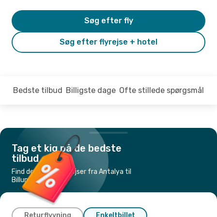
Søg efter fly
Søg efter flyrejse + hotel
Bedste tilbud
Billigste dage
Ofte stillede spørgsmål
Tag et kig på de bedste
tilbud
Find de billigste flyrejser fra Antalya til
Billund
Returflyvning
Enkeltbillet