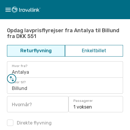
Opdag lavprisflyrejser fra Antalya til Billund
fra DKK 551
Returflyvning
Enkeltbillet
Hvor fra?
Antalya
Hvor til?
Billund
Passagerer
Hvornår?
1 voksen
Direkte flyvning