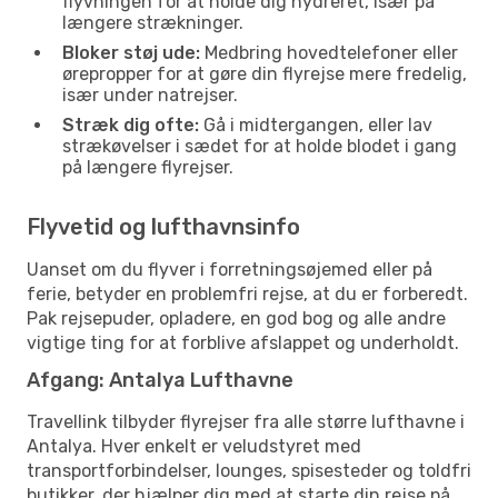
flyvningen for at holde dig hydreret, især på
længere strækninger.
Bloker støj ude:
Medbring hovedtelefoner eller
ørepropper for at gøre din flyrejse mere fredelig,
især under natrejser.
Stræk dig ofte:
Gå i midtergangen, eller lav
strækøvelser i sædet for at holde blodet i gang
på længere flyrejser.
Flyvetid og lufthavnsinfo
Uanset om du flyver i forretningsøjemed eller på
ferie, betyder en problemfri rejse, at du er forberedt.
Pak rejsepuder, opladere, en god bog og alle andre
vigtige ting for at forblive afslappet og underholdt.
Afgang: Antalya Lufthavne
Travellink tilbyder flyrejser fra alle større lufthavne i
Antalya. Hver enkelt er veludstyret med
transportforbindelser, lounges, spisesteder og toldfri
butikker, der hjælper dig med at starte din rejse på