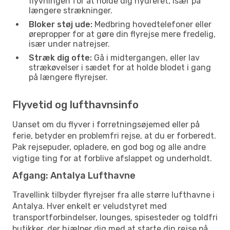
flyvningen for at holde dig hydreret, især på
længere strækninger.
Bloker støj ude:
Medbring hovedtelefoner eller
ørepropper for at gøre din flyrejse mere fredelig,
især under natrejser.
Stræk dig ofte:
Gå i midtergangen, eller lav
strækøvelser i sædet for at holde blodet i gang
på længere flyrejser.
Flyvetid og lufthavnsinfo
Uanset om du flyver i forretningsøjemed eller på
ferie, betyder en problemfri rejse, at du er forberedt.
Pak rejsepuder, opladere, en god bog og alle andre
vigtige ting for at forblive afslappet og underholdt.
Afgang: Antalya Lufthavne
Travellink tilbyder flyrejser fra alle større lufthavne i
Antalya. Hver enkelt er veludstyret med
transportforbindelser, lounges, spisesteder og toldfri
butikker, der hjælper dig med at starte din rejse på