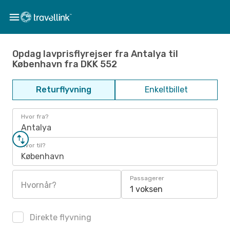
Opdag lavprisflyrejser fra Antalya til
København fra DKK 552
Returflyvning
Enkeltbillet
Hvor fra?
Antalya
Hvor til?
København
Passagerer
Hvornår?
1 voksen
Direkte flyvning