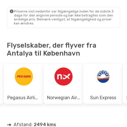
AYT
- CPH
Pegasus Airlines
Direkte
CPH
- AYT
Priserne vist nedenfor var tilgængelige inden for de sidste 3
dage for den angivne periode og bør ikke betragtes som den
endelige pris. Bemærk venligst, at tilgængelighed og priser
kan ændres.
Flyselskaber, der flyver fra
Antalya til København
es
Pegasus Airlines
Norwegian Air Sweden
Sun Express
Afstand:
2494 kms