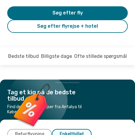
Søg efter fly
Søg efter flyrejse + hotel
Bedste tilbud
Billigste dage
Ofte stillede spørgsmål
Tag et kig på de bedste
tilbud
Find de billigste flyrejser fra Antalya til
København
Returflyvning
Enkeltbillet