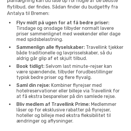
planlægning kan du låse op for nogle af de bedste
flytilbud, der findes. Sådan finder du budgetfly fra
Antalya til Bremen:
Flyv midt på ugen for at få bedre priser:
Tirsdage og onsdage tilbyder normalt lavere
priser sammenlignet med weekender eller dage
med spidsbelastning.
Sammenlign alle flyselskaber:
Travellink tjekker
både traditionelle og lavprisselskaber, så du
aldrig går glip af et skjult tilbud.
Book tidligt:
Selvom last minute-rejser kan
være spændende, tilbyder forudbestillinger
typisk bedre priser og flere flyvalg.
Saml din rejse:
Kombiner flyrejser med
hotelreservationer eller billeje via Travellink for
at få ekstra besparelser på din samlede rejse.
Bliv medlem af Travellink Prime:
Medlemmer
låser op for eksklusive rabatter på flyrejser,
hoteller og billeje med ekstra fleksibilitet til
ændringer og aflysninger.