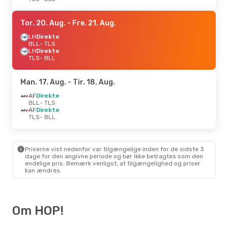
Tor. 20. Aug.
- Fre. 21. Aug.
LH
Direkte
BLL
- TLS
LH
Direkte
TLS
- BLL
Man. 17. Aug.
- Tir. 18. Aug.
AF
Direkte
BLL
- TLS
AF
Direkte
TLS
- BLL
Priserne vist nedenfor var tilgængelige inden for de sidste 3
dage for den angivne periode og bør ikke betragtes som den
endelige pris. Bemærk venligst, at tilgængelighed og priser
kan ændres.
Om HOP!