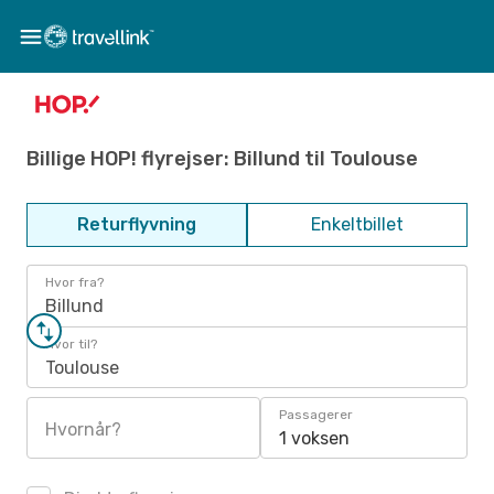
Billige HOP! flyrejser: Billund til Toulouse
Returflyvning
Enkeltbillet
Hvor fra?
Billund
Hvor til?
Toulouse
Passagerer
Hvornår?
1 voksen