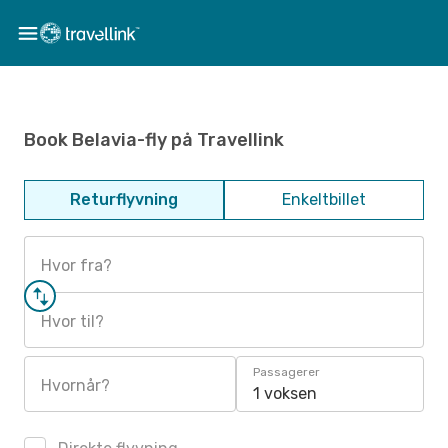
Book Belavia-fly på Travellink
Returflyvning
Enkeltbillet
Hvor fra?
Hvor til?
Passagerer
Hvornår?
1 voksen