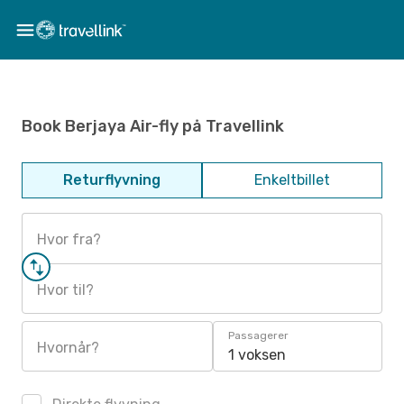
Book Berjaya Air-fly på Travellink
Returflyvning
Enkeltbillet
Hvor fra?
Hvor til?
Passagerer
Hvornår?
1 voksen