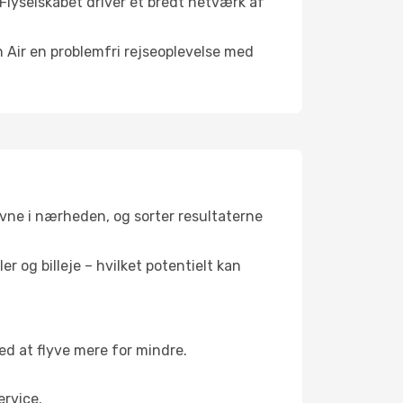
 Flyselskabet driver et bredt netværk af
n Air en problemfri rejseoplevelse med
havne i nærheden, og sorter resultaterne
r og billeje – hvilket potentielt kan
 at flyve mere for mindre.
rvice.