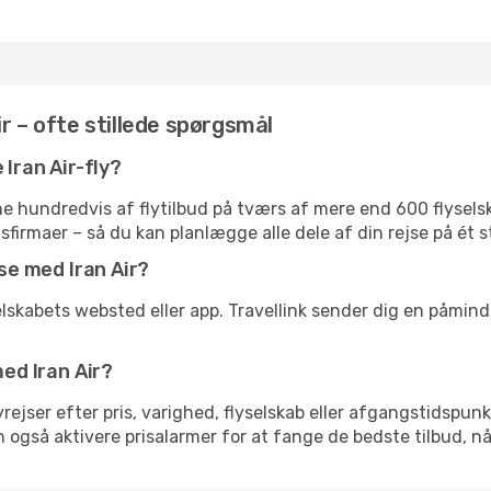
r – ofte stillede spørgsmål
 Iran Air-fly?
 hundredvis af flytilbud på tværs af mere end 600 flyselska
gsfirmaer – så du kan planlægge alle dele af din rejse på ét s
jse med Iran Air?
elskabets websted eller app. Travellink sender dig en påminde
med Iran Air?
flyrejser efter pris, varighed, flyselskab eller afgangstidspun
an også aktivere prisalarmer for at fange de bedste tilbud, nå