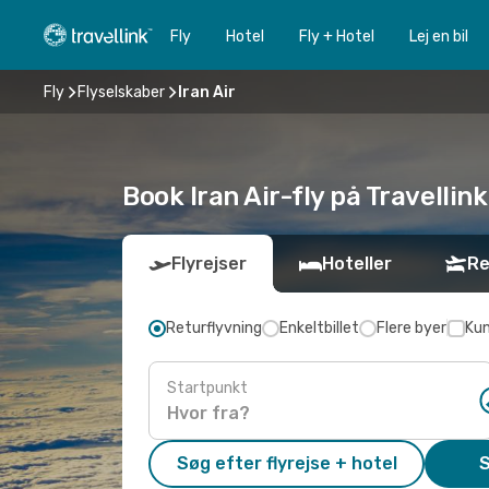
Fly
Hotel
Fly + Hotel
Lej en bil
Fly
Flyselskaber
Iran Air
Book Iran Air-fly på Travellink
Flyrejser
Hoteller
Re
Returflyvning
Enkeltbillet
Flere byer
Kun
Startpunkt
Søg efter flyrejse + hotel
S