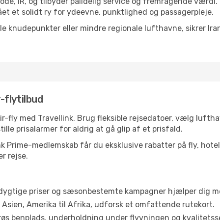
kode, IR, og tilbyder pålidelig service og fremragende værdi.
et et solidt ry for ydeevne, punktlighed og passagerpleje.
ale knudepunkter eller mindre regionale lufthavne, sikrer Ira
r-flytilbud
ir-fly med Travellink. Brug fleksible rejsedatoer, vælg luft
ille prisalarmer for aldrig at gå glip af et prisfald.
 Prime-medlemskab får du eksklusive rabatter på fly, hotelle
r rejse.
ygtige priser og sæsonbestemte kampagner hjælper dig med
l Asien, Amerika til Afrika, udforsk et omfattende rutekort.
øs benplads, underholdning under flyvningen og kvalitetsse