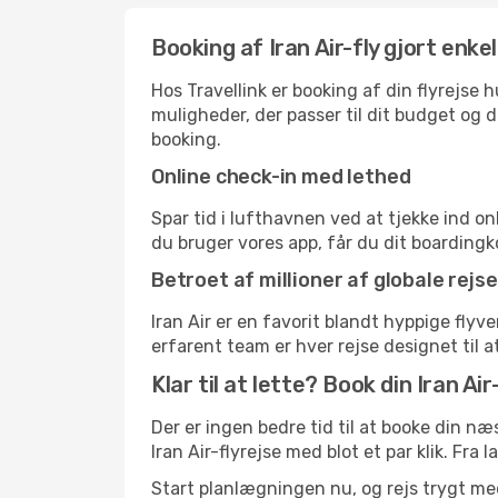
Booking af Iran Air-fly gjort enkel
Hos Travellink er booking af din flyrejse
muligheder, der passer til dit budget og di
booking.
Online check-in med lethed
Spar tid i lufthavnen ved at tjekke ind o
du bruger vores app, får du dit boardingko
Betroet af millioner af globale rejs
Iran Air er en favorit blandt hyppige fly
erfarent team er hver rejse designet til a
Klar til at lette? Book din Iran Air-
Der er ingen bedre tid til at booke din n
Iran Air-flyrejse med blot et par klik. Fra l
Start planlægningen nu, og rejs trygt med