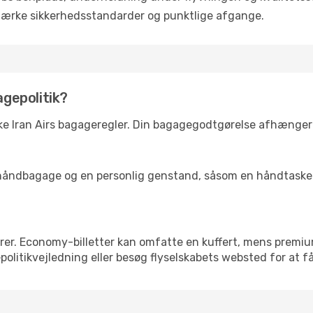
tærke sikkerhedsstandarder og punktlige afgange.
agepolitik?
kke Iran Airs bagageregler. Din bagagegodtgørelse afhænger 
ke håndbagage og en personlig genstand, såsom en håndtaske 
rer. Economy-billetter kan omfatte en kuffert, mens premi
olitikvejledning eller besøg flyselskabets websted for at få