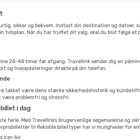
t
 hurtig, sikker og bekvem. Indtast din destination og datoer,
n tidsplan. Når du har truffet dit valg, skal du blot følge et
nline 24-48 timer før afgang. Travellink sender dig en påmin
rt og liveopdateringer direkte på din telefon.
ende
vere takket være dens stærke sikkerhedshistorik og kundetil
t være problemfri og stressfri.
billet i dag
æste ferie. Med Travellinks brugervenlige søgemaskine og sik
avprisbilletter til fleksible billettyper har vi muligheder for 
 Iran Air.