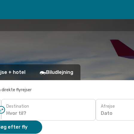
jse + hotel
Biludlejning
 direkte flyrejser
Destination
Afrejse
Dato
øg efter fly