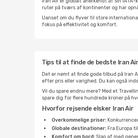
Iran Air er globalt anerkendt af sin IATA-
ruter på tværs af kontinenter og har opnå
Uanset om du flyver til store internation
fokus på effektivitet og komfort.
Tips til at finde de bedste Iran Ai
Det er nemt at finde gode tilbud på Iran A
efter pris eller varighed. Du kan også indst
Vil du spare endnu mere? Med et Travellink
spare dig for flere hundrede kroner på hve
Hvorfor rejsende elsker Iran Air
Overkommelige priser:
Konkurrenced
Globale destinationer:
Fra Europa ti
Komfort om bord:
Slap af med gener