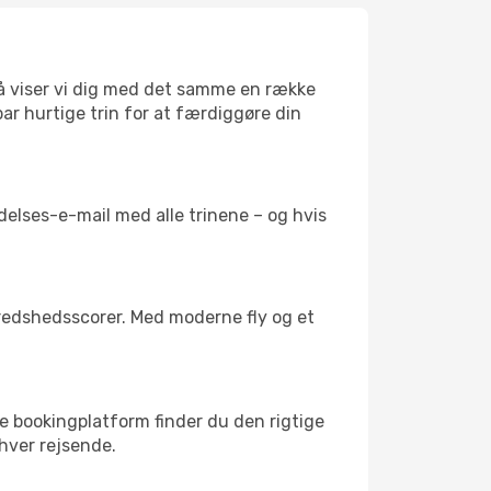
 så viser vi dig med det samme en række
 par hurtige trin for at færdiggøre din
delses-e-mail med alle trinene – og hvis
fredshedsscorer. Med moderne fly og et
re bookingplatform finder du den rigtige
enhver rejsende.