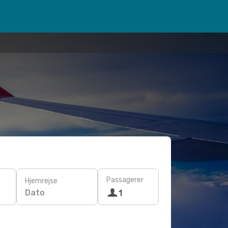
Passagerer
Hjemrejse
Dato
1