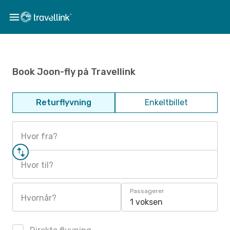
Book Joon-fly på Travellink
Returflyvning
Enkeltbillet
Hvor fra?
Hvor til?
Passagerer
Hvornår?
1 voksen