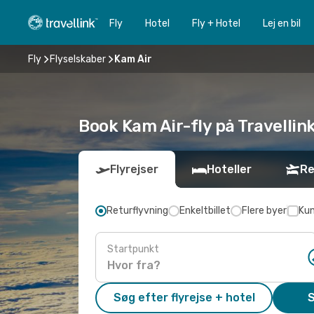
Fly
Hotel
Fly + Hotel
Lej en bil
Fly
Flyselskaber
Kam Air
Book Kam Air-fly på Travellin
Flyrejser
Hoteller
Re
Returflyvning
Enkeltbillet
Flere byer
Kun
Startpunkt
Søg efter flyrejse + hotel
S