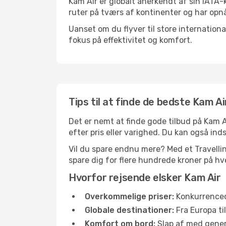
Kam Air er globalt anerkendt af sin IATA-
ruter på tværs af kontinenter og har opnå
Uanset om du flyver til store internation
fokus på effektivitet og komfort.
Tips til at finde de bedste Kam Ai
Det er nemt at finde gode tilbud på Kam A
efter pris eller varighed. Du kan også indst
Vil du spare endnu mere? Med et Travellink
spare dig for flere hundrede kroner på hve
Hvorfor rejsende elsker Kam Air
Overkommelige priser:
Konkurrenced
Globale destinationer:
Fra Europa ti
Komfort om bord:
Slap af med gener