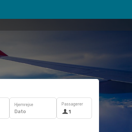
Passagerer
Hjemrejse
Dato
1