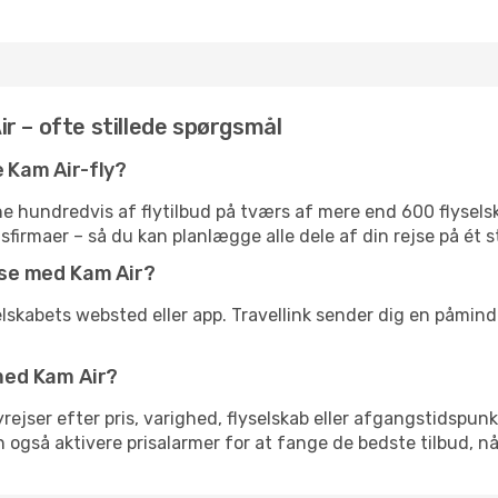
r – ofte stillede spørgsmål
e Kam Air-fly?
 hundredvis af flytilbud på tværs af mere end 600 flyselska
gsfirmaer – så du kan planlægge alle dele af din rejse på ét s
ejse med Kam Air?
elskabets websted eller app. Travellink sender dig en påminde
 med Kam Air?
flyrejser efter pris, varighed, flyselskab eller afgangstidspun
an også aktivere prisalarmer for at fange de bedste tilbud, nå