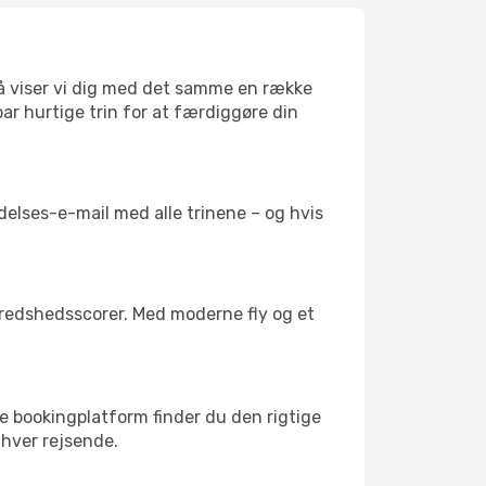
 så viser vi dig med det samme en række
 par hurtige trin for at færdiggøre din
delses-e-mail med alle trinene – og hvis
fredshedsscorer. Med moderne fly og et
re bookingplatform finder du den rigtige
enhver rejsende.