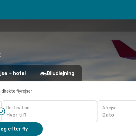
k
jse + hotel
Biludlejning
 direkte flyrejser
Destination
Afrejse
Dato
øg efter fly