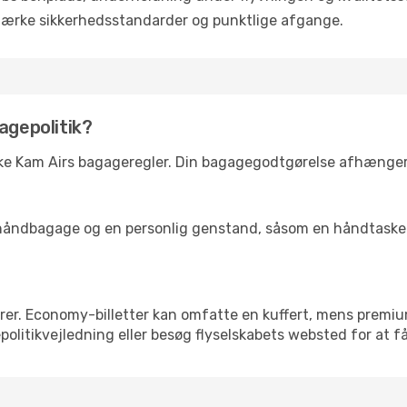
tærke sikkerhedsstandarder og punktlige afgange.
agepolitik?
kke Kam Airs bagageregler. Din bagagegodtgørelse afhænger 
ke håndbagage og en personlig genstand, såsom en håndtaske 
rer. Economy-billetter kan omfatte en kuffert, mens premi
olitikvejledning eller besøg flyselskabets websted for at få