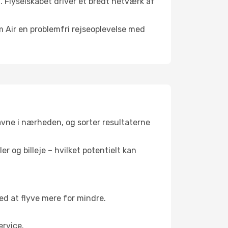
. Flyselskabet driver et bredt netværk af
m Air en problemfri rejseoplevelse med
havne i nærheden, og sorter resultaterne
r og billeje – hvilket potentielt kan
 at flyve mere for mindre.
rvice.