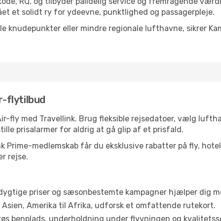
kode, RQ, og tilbyder pålidelig service og fremragende værdi
et et solidt ry for ydeevne, punktlighed og passagerpleje.
ale knudepunkter eller mindre regionale lufthavne, sikrer Ka
r-flytilbud
ir-fly med Travellink. Brug fleksible rejsedatoer, vælg luft
ille prisalarmer for aldrig at gå glip af et prisfald.
 Prime-medlemskab får du eksklusive rabatter på fly, hotelle
r rejse.
ygtige priser og sæsonbestemte kampagner hjælper dig med
l Asien, Amerika til Afrika, udforsk et omfattende rutekort.
øs benplads, underholdning under flyvningen og kvalitetsse