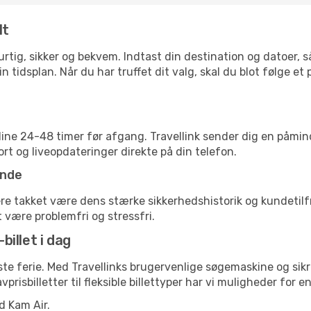
lt
 hurtig, sikker og bekvem. Indtast din destination og datoer,
n tidsplan. Når du har truffet dit valg, skal du blot følge et
nline 24-48 timer før afgang. Travellink sender dig en påmin
rt og liveopdateringer direkte på din telefon.
ende
vere takket være dens stærke sikkerhedshistorik og kundetil
t være problemfri og stressfri.
billet i dag
æste ferie. Med Travellinks brugervenlige søgemaskine og sik
avprisbilletter til fleksible billettyper har vi muligheder for 
d Kam Air.