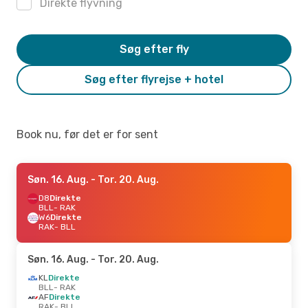
Direkte flyvning
Søg efter fly
Søg efter flyrejse + hotel
Book nu, før det er for sent
Søn. 16. Aug.
- Tor. 20. Aug.
D8
Direkte
BLL
- RAK
W6
Direkte
RAK
- BLL
Søn. 16. Aug.
- Tor. 20. Aug.
KL
Direkte
BLL
- RAK
AF
Direkte
RAK
- BLL