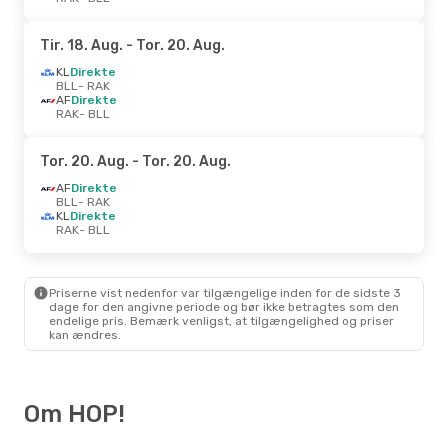
Tir. 18. Aug.
- Tor. 20. Aug.
KL
Direkte
BLL
- RAK
AF
Direkte
RAK
- BLL
Tor. 20. Aug.
- Tor. 20. Aug.
AF
Direkte
BLL
- RAK
KL
Direkte
RAK
- BLL
Priserne vist nedenfor var tilgængelige inden for de sidste 3
dage for den angivne periode og bør ikke betragtes som den
endelige pris. Bemærk venligst, at tilgængelighed og priser
kan ændres.
Om HOP!