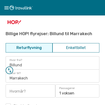
Billige HOP! flyrejser: Billund til Marrakech
Returflyvning
Enkeltbillet
Hvor fra?
Billund
Hvor til?
Marrakech
Passagerer
Hvornår?
1 voksen