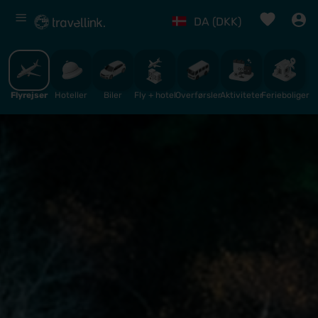
%
DA (DKK)
Flyrejser
Hoteller
Biler
Fly + hotel
Overførsler
Aktiviteter
Ferieboliger