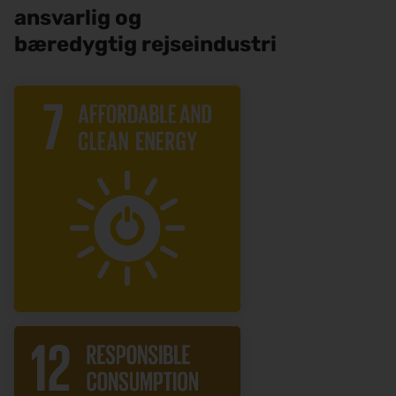
ansvarlig og
bæredygtig rejseindustri
Vores primære lokaliteter
drives af 100 procent
vedvarende energikilder, og på
delte kontorer samarbejder vi
med andre virksomheder og
organisationer for at
muliggøre køb af vedvarende
energi.
Vi agerer med
gennemsigtighed og integritet
i alle vores
forretningsaktiviteter og
forventer, at vores
leverandører og partnere lever
op til de samme høje
standarder for etisk adfærd