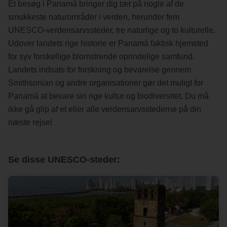
Et besøg i Panamá bringer dig tæt på nogle af de
be more sustainable on 6 strategic pillars:
smukkeste naturområder i verden, herunder fem
- Nature, Active & Sport Tourism
UNESCO-verdensarvssteder, tre naturlige og to kulturelle.
- Health and Wellness
Udover landets rige historie er Panamá faktisk hjemsted
- Sea and Nautical Tourism
for syv forskellige blomstrende oprindelige samfund.
- Lifestyle & New Trends
Landets indsats for forskning og bevarelse gennem
- Consciousness & Sustainability
Smithsonian og andre organisationer gør det muligt for
- Cultural Heritage, Gastronomy & Wine
Panamá at bevare sin rige kultur og biodiversitet. Du må
Discover every single aspect of it in an amazing tour of the
ikke gå glip af et eller alle verdensarvsstederne på din
Island
næste rejse!
Madeira, helt sin egen...
Se disse UNESCO-steder: