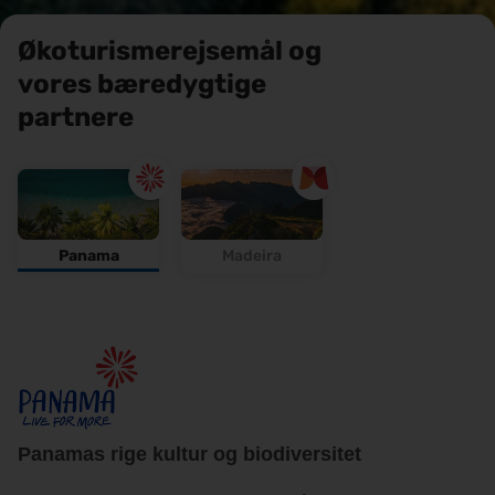
Økoturismerejsemål og
vores bæredygtige
partnere
Panama
Madeira
Certificeret som bæredygtig turistdestination
Panamas rige kultur og biodiversitet
Madeira's Tourism Strategy 2022-2027 has set the path to