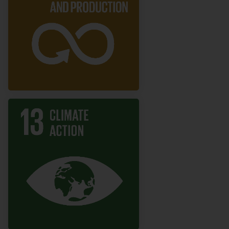
samt socialt og miljømæssigt
ansvar, som vi forventer af os
selv og vores teams.
Cybersikkerhed og
databeskyttelse er af
afgørende betydning for os
som e-handelsvirksomhed,
der behandler betydelige
mængder af kundefølsomme
data, og vi er fast besluttet på
at sikre disse så effektivt som
muligt.
Vi er hele tiden på udkig efter
initiativer, der reducerer vores
CO2-fodaftryk og optimerer
vores processer for at
reducere udledning af
drivhusgasser og affald.