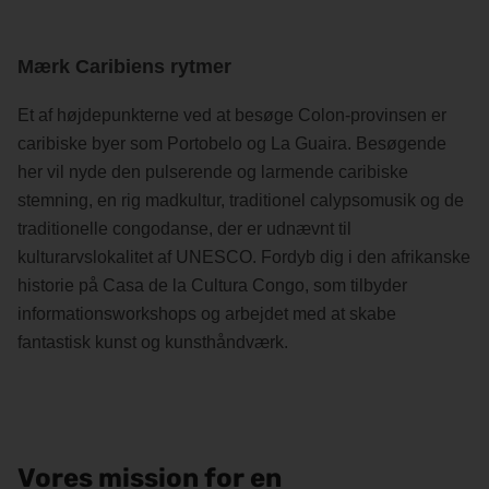
Få et glimt af alt det, du kan finde her!
Mærk Caribiens rytmer
Et af højdepunkterne ved at besøge Colon-provinsen er
caribiske byer som Portobelo og La Guaira. Besøgende
her vil nyde den pulserende og larmende caribiske
stemning, en rig madkultur, traditionel calypsomusik og de
traditionelle congodanse, der er udnævnt til
kulturarvslokalitet af UNESCO. Fordyb dig i den afrikanske
historie på Casa de la Cultura Congo, som tilbyder
informationsworkshops og arbejdet med at skabe
fantastisk kunst og kunsthåndværk.
Vores mission for en