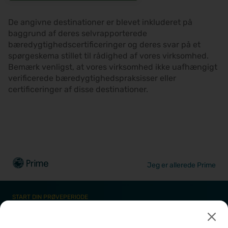
De angivne destinationer er blevet inkluderet på
baggrund af deres selvrapporterede
bæredygtighedscertificeringer og deres svar på et
spørgeskema stillet til rådighed af vores virksomhed.
Bemærk venligst, at vores virksomhed ikke uafhængigt
verificerede bæredygtighedspraksisser eller
certificeringer af disse destinationer.
Jeg er allerede Prime
START DIN PRØVEPERIODE
Oplev besparelser, fleksibilitet og ro
i sindet, hver gang du rejser. Prøv