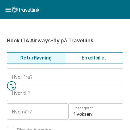
Book ITA Airways-fly på Travellink
Returflyvning
Enkeltbillet
Hvor fra?
Hvor til?
Passagerer
Hvornår?
1 voksen