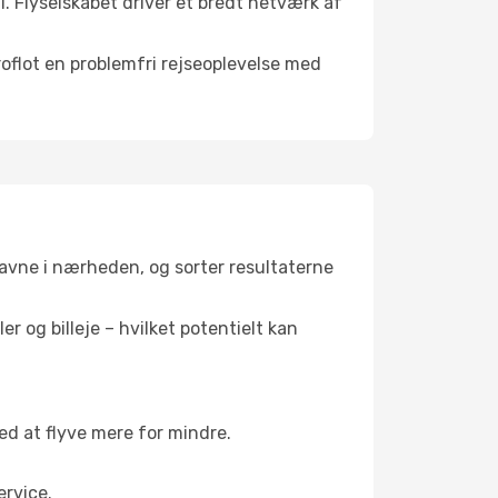
i. Flyselskabet driver et bredt netværk af
roflot en problemfri rejseoplevelse med
thavne i nærheden, og sorter resultaterne
r og billeje – hvilket potentielt kan
 at flyve mere for mindre.
rvice.