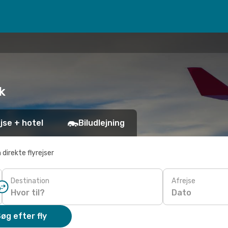
k
jse + hotel
Biludlejning
 direkte flyrejser
Destination
Afrejse
Dato
øg efter fly