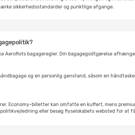
tærke sikkerhedsstandarder og punktlige afgange.
gagepolitik?
kke Aeroflots bagageregler. Din bagagegodtgørelse afhænger 
ke håndbagage og en personlig genstand, såsom en håndtaske 
rer. Economy-billetter kan omfatte en kuffert, mens premi
olitikvejledning eller besøg flyselskabets websted for at få