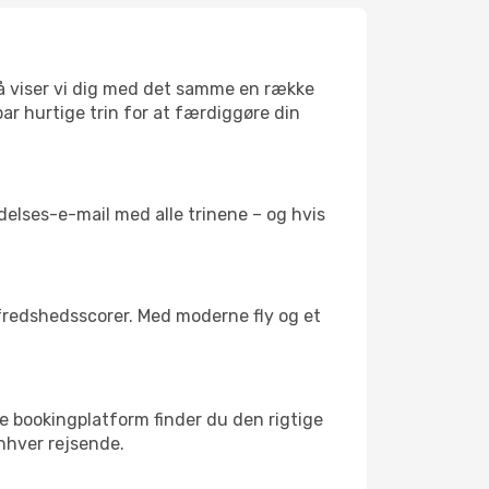
 så viser vi dig med det samme en række
 par hurtige trin for at færdiggøre din
delses-e-mail med alle trinene – og hvis
lfredshedsscorer. Med moderne fly og et
re bookingplatform finder du den rigtige
 enhver rejsende.