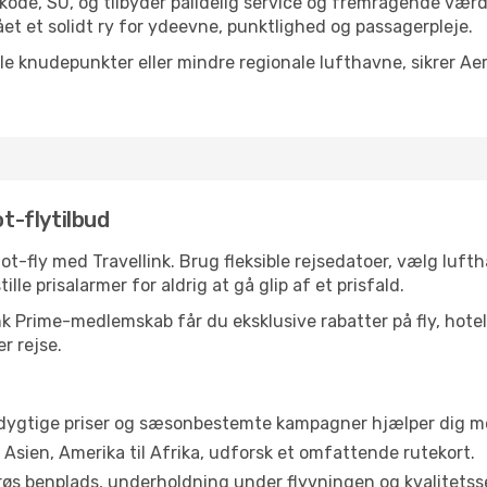
-kode, SU, og tilbyder pålidelig service og fremragende værd
et et solidt ry for ydeevne, punktlighed og passagerpleje.
ale knudepunkter eller mindre regionale lufthavne, sikrer Ae
ot-flytilbud
lot-fly med Travellink. Brug fleksible rejsedatoer, vælg luf
ille prisalarmer for aldrig at gå glip af et prisfald.
 Prime-medlemskab får du eksklusive rabatter på fly, hotelle
r rejse.
ygtige priser og sæsonbestemte kampagner hjælper dig med
l Asien, Amerika til Afrika, udforsk et omfattende rutekort.
øs benplads, underholdning under flyvningen og kvalitetsse