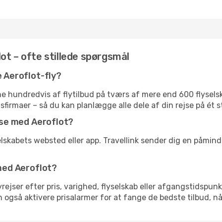
ot – ofte stillede spørgsmål
e Aeroflot-fly?
 hundredvis af flytilbud på tværs af mere end 600 flyselska
gsfirmaer – så du kan planlægge alle dele af din rejse på ét s
ejse med Aeroflot?
elskabets websted eller app. Travellink sender dig en påminde
 med Aeroflot?
flyrejser efter pris, varighed, flyselskab eller afgangstidspun
an også aktivere prisalarmer for at fange de bedste tilbud, nå