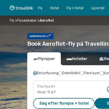
Fly
Hotel
Fly + Hotel
Lej en bil
Fly
Flyselskaber
Aeroflot
Book Aeroflot-fly på Travellin
Flyrejser
Hoteller
Re
Returflyvning
Enkeltbillet
Flere byer
Kun
Startpunkt
Søg efter flyrejse + hotel
S