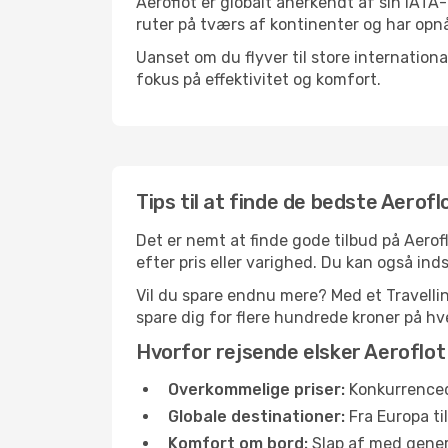
Aeroflot er globalt anerkendt af sin IATA
ruter på tværs af kontinenter og har opnå
Uanset om du flyver til store internation
fokus på effektivitet og komfort.
Tips til at finde de bedste Aerofl
Det er nemt at finde gode tilbud på Aerof
efter pris eller varighed. Du kan også indst
Vil du spare endnu mere? Med et Travellink
spare dig for flere hundrede kroner på hve
Hvorfor rejsende elsker Aeroflot
Overkommelige priser:
Konkurrenced
Globale destinationer:
Fra Europa ti
Komfort om bord:
Slap af med gener