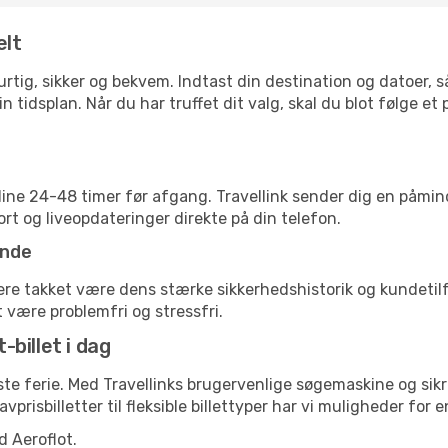
elt
 hurtig, sikker og bekvem. Indtast din destination og datoer,
n tidsplan. Når du har truffet dit valg, skal du blot følge et
nline 24-48 timer før afgang. Travellink sender dig en påmin
rt og liveopdateringer direkte på din telefon.
ende
yvere takket være dens stærke sikkerhedshistorik og kundeti
t være problemfri og stressfri.
-billet i dag
æste ferie. Med Travellinks brugervenlige søgemaskine og sik
lavprisbilletter til fleksible billettyper har vi muligheder for
d Aeroflot.