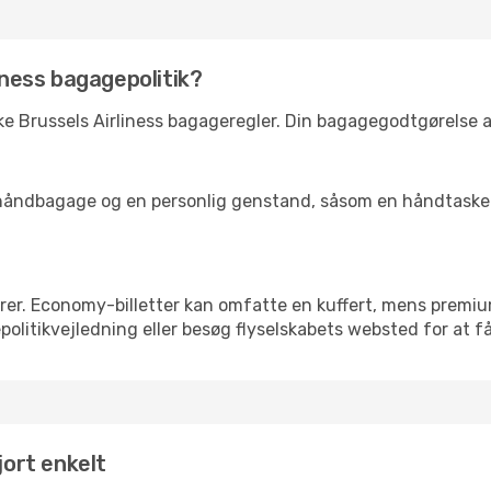
liness bagagepolitik?
kke Brussels Airliness bagageregler. Din bagagegodtgørelse 
ke håndbagage og en personlig genstand, såsom en håndtaske 
rer. Economy-billetter kan omfatte en kuffert, mens premi
olitikvejledning eller besøg flyselskabets websted for at få
jort enkelt