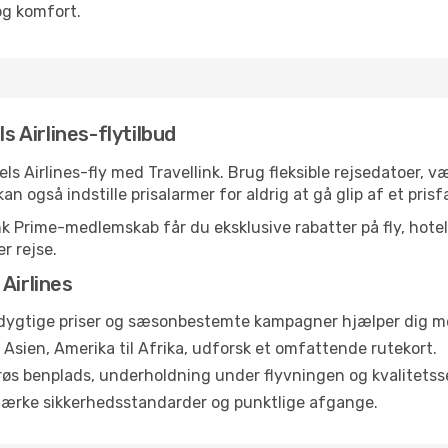
og komfort.
s Airlines-flytilbud
ls Airlines-fly med Travellink. Brug fleksible rejsedatoer, 
an også indstille prisalarmer for aldrig at gå glip af et prisf
 Prime-medlemskab får du eksklusive rabatter på fly, hotelle
r rejse.
Airlines
ygtige priser og sæsonbestemte kampagner hjælper dig med
l Asien, Amerika til Afrika, udforsk et omfattende rutekort.
øs benplads, underholdning under flyvningen og kvalitetsse
tærke sikkerhedsstandarder og punktlige afgange.