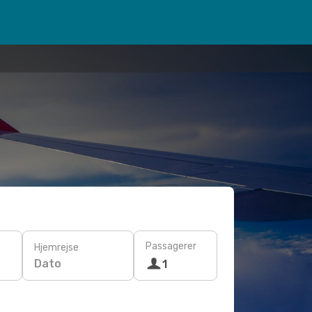
Passagerer
Hjemrejse
Dato
1