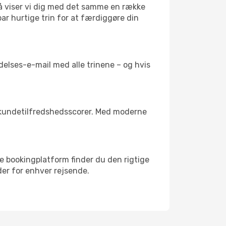
 så viser vi dig med det samme en række
 par hurtige trin for at færdiggøre din
delses-e-mail med alle trinene – og hvis
g kundetilfredshedsscorer. Med moderne
re bookingplatform finder du den rigtige
heder for enhver rejsende.