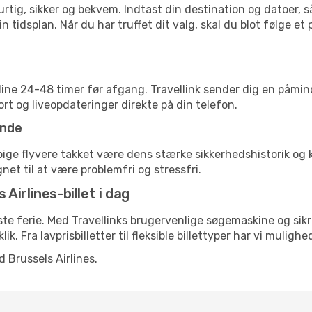
 hurtig, sikker og bekvem. Indtast din destination og datoer,
n tidsplan. Når du har truffet dit valg, skal du blot følge et
nline 24-48 timer før afgang. Travellink sender dig en påmin
rt og liveopdateringer direkte på din telefon.
ende
yppige flyvere takket være dens stærke sikkerhedshistorik o
net til at være problemfri og stressfri.
 Airlines-billet i dag
æste ferie. Med Travellinks brugervenlige søgemaskine og sik
lik. Fra lavprisbilletter til fleksible billettyper har vi mulig
 Brussels Airlines.