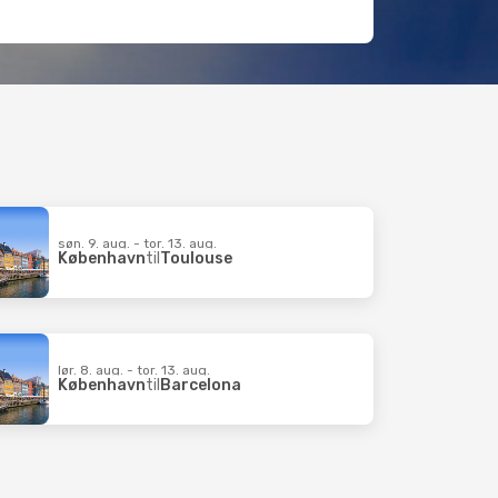
søn. 9. aug. - tor. 13. aug.
København
til
Toulouse
lør. 8. aug. - tor. 13. aug.
København
til
Barcelona