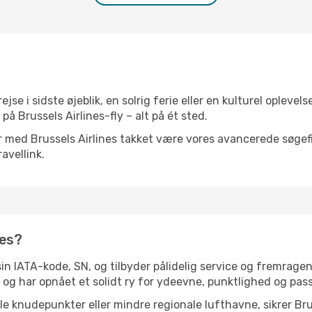
e i sidste øjeblik, en solrig ferie eller en kulturel oplevels
på Brussels Airlines-fly – alt på ét sted.
er med Brussels Airlines takket være vores avancerede søgefiltre
avellink.
nes?
sin IATA-kode, SN, og tilbyder pålidelig service og fremrage
og har opnået et solidt ry for ydeevne, punktlighed og pass
le knudepunkter eller mindre regionale lufthavne, sikrer Bru