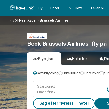
Fly
Hotel
Fly + Hotel
Lej en bil
Fly
Flyselskaber
Brussels Airlines
Book Brussels Airlines-fly på 
Flyrejser
Hoteller
Re
Returflyvning
Enkeltbillet
Flere byer
Kun
Startpunkt
Søg efter flyrejse + hotel
S