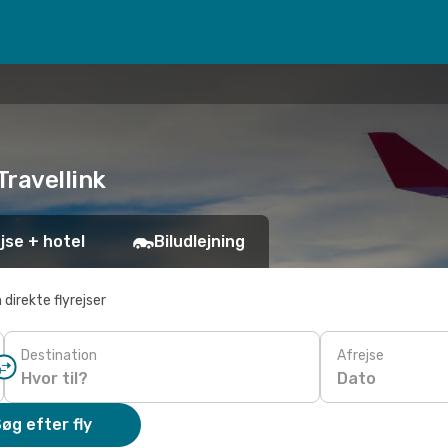
Travellink
jse + hotel
Biludlejning
 direkte flyrejser
Destination
Afrejse
Dato
øg efter fly