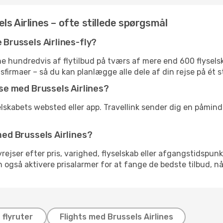
s Airlines – ofte stillede spørgsmål
e Brussels Airlines-fly?
 hundredvis af flytilbud på tværs af mere end 600 flyselska
gsfirmaer – så du kan planlægge alle dele af din rejse på ét s
jse med Brussels Airlines?
elskabets websted eller app. Travellink sender dig en påminde
med Brussels Airlines?
flyrejser efter pris, varighed, flyselskab eller afgangstidspun
an også aktivere prisalarmer for at fange de bedste tilbud, nå
flyruter
Flights med Brussels Airlines