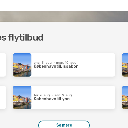
s flytilbud
ons. 5. aug. - man. 10. aug.
København
til
Lissabon
tor. 6. aug. - søn. 9. aug.
København
til
Lyon
Se mere